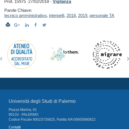
Prot. 15975 27/02/2018 -
Vigilanza
Parole Chiave:
tecnico amministrativo
,
interpelli
,
2018
,
2019
,
personale TA
Università degli Studi di Palermo
Piazza Marina, 61
90133 - PALERMO
Codice Fiscale 80023730825, Partita IVA 00605880822
Contatti