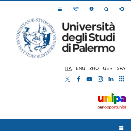
Salta
al
Toggle
Toggle
contenuto
Navigation
Navigation
principale
ITA
ENG
ZHO
GER
SPA