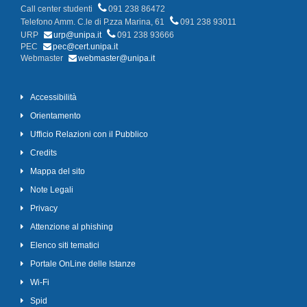
Call center studenti
091 238 86472
Telefono Amm. C.le di P.zza Marina, 61
091 238 93011
URP
urp@unipa.it
091 238 93666
PEC
pec@cert.unipa.it
Webmaster
webmaster@unipa.it
Accessibilità
Orientamento
Ufficio Relazioni con il Pubblico
Credits
Mappa del sito
Note Legali
Privacy
Attenzione al phishing
Elenco siti tematici
Portale OnLine delle Istanze
Wi-Fi
Spid