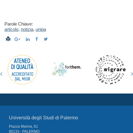
Parole Chiave:
articolo
,
notizia
,
unipa
Università degli Studi di Palermo
Piazza Marina, 61
90133 - PALERMO