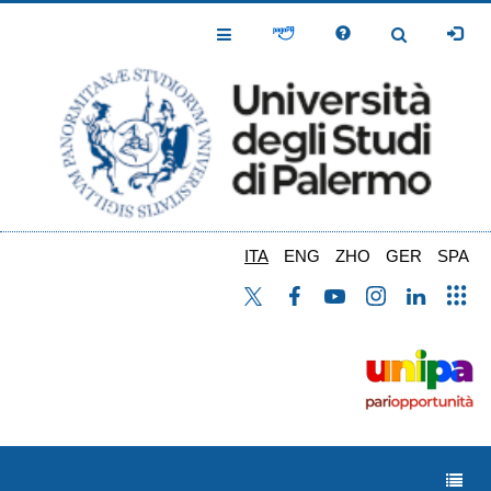
Salta
al
Toggle
Toggle
contenuto
Navigation
Navigation
principale
ITA
ENG
ZHO
GER
SPA