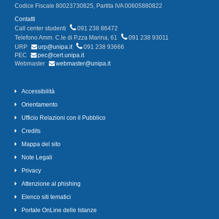
Codice Fiscale 80023730825, Partita IVA 00605880822
Contatti
Call center studenti
091 238 86472
Telefono Amm. C.le di P.zza Marina, 61
091 238 93011
URP
urp@unipa.it
091 238 93666
PEC
pec@cert.unipa.it
Webmaster
webmaster@unipa.it
Accessibilità
Orientamento
Ufficio Relazioni con il Pubblico
Credits
Mappa del sito
Note Legali
Privacy
Attenzione al phishing
Elenco siti tematici
Portale OnLine delle Istanze