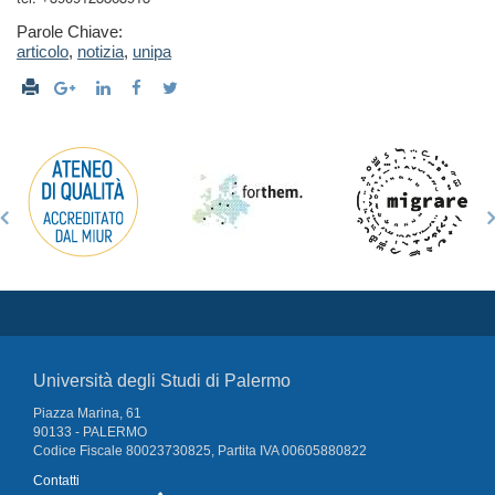
Parole Chiave:
articolo
,
notizia
,
unipa
Università degli Studi di Palermo
Piazza Marina, 61
90133 - PALERMO
Codice Fiscale 80023730825, Partita IVA 00605880822
Contatti