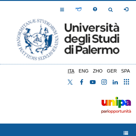
Salta
al
Toggle
Toggle
contenuto
Navigation
Navigation
principale
ITA
ENG
ZHO
GER
SPA