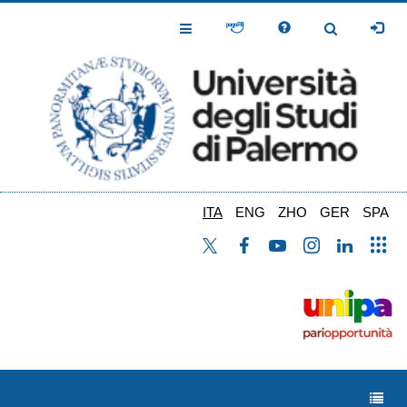
Salta
al
Toggle
Toggle
contenuto
Navigation
Navigation
principale
ITA
ENG
ZHO
GER
SPA