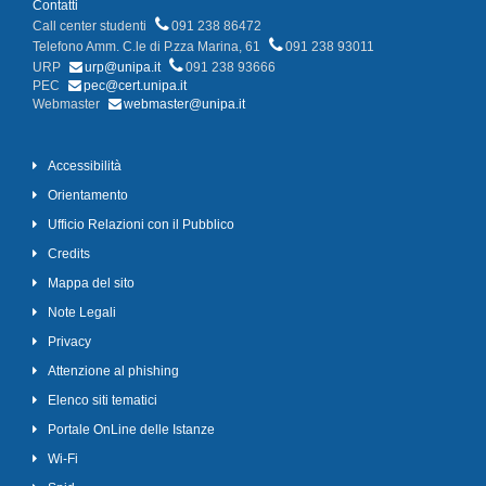
Contatti
Call center studenti
091 238 86472
Telefono Amm. C.le di P.zza Marina, 61
091 238 93011
URP
urp@unipa.it
091 238 93666
PEC
pec@cert.unipa.it
Webmaster
webmaster@unipa.it
Accessibilità
Orientamento
Ufficio Relazioni con il Pubblico
Credits
Mappa del sito
Note Legali
Privacy
Attenzione al phishing
Elenco siti tematici
Portale OnLine delle Istanze
Wi-Fi