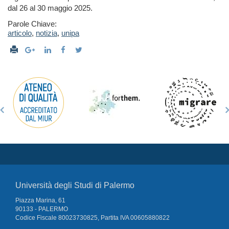
dal 26 al 30 maggio 2025.
Parole Chiave:
articolo
,
notizia
,
unipa
Università degli Studi di Palermo
Piazza Marina, 61
90133 - PALERMO
Codice Fiscale 80023730825, Partita IVA 00605880822