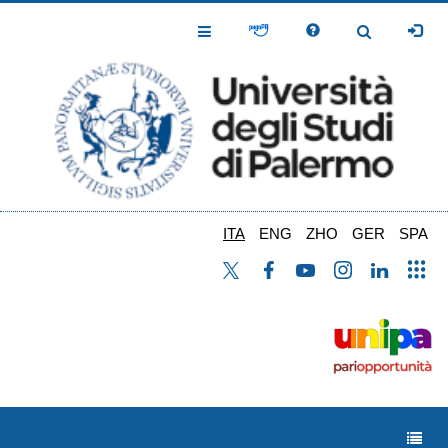
Salta
al
Toggle
Toggle
contenuto
Navigation
Navigation
principale
ITA
ENG
ZHO
GER
SPA