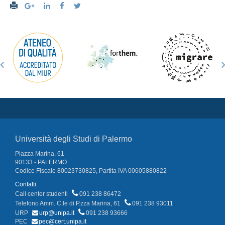
Università degli Studi di Palermo
Piazza Marina, 61
90133 - PALERMO
Codice Fiscale 80023730825, Partita IVA 00605880822
Contatti
Call center studenti
091 238 86472
Telefono Amm. C.le di P.zza Marina, 61
091 238 93011
URP
urp@unipa.it
091 238 93666
PEC
pec@cert.unipa.it