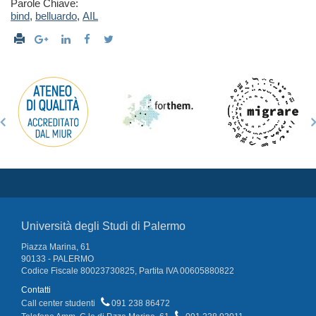
Parole Chiave:
bind
,
belluardo
,
AIL
Università degli Studi di Palermo
Piazza Marina, 61
90133 - PALERMO
Codice Fiscale 80023730825, Partita IVA 00605880822
Contatti
Call center studenti
091 238 86472