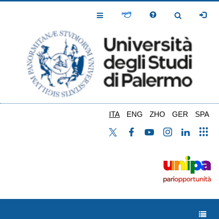
Salta
al
Toggle
Toggle
contenuto
Navigation
Navigation
principale
ITA
ENG
ZHO
GER
SPA