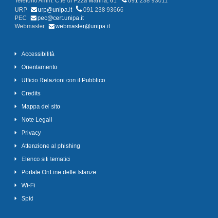
Telefono Amm. C.le di P.zza Marina, 61
091 238 93011
URP
urp@unipa.it
091 238 93666
PEC
pec@cert.unipa.it
Webmaster
webmaster@unipa.it
Accessibilità
Orientamento
Ufficio Relazioni con il Pubblico
Credits
Mappa del sito
Note Legali
Privacy
Attenzione al phishing
Elenco siti tematici
Portale OnLine delle Istanze
Wi-Fi
Spid