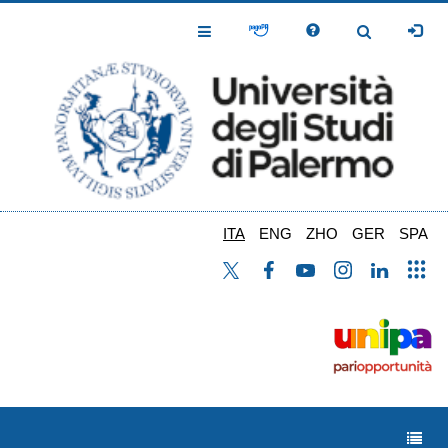
Salta
al
Toggle
Toggle
contenuto
Navigation
Navigation
principale
ITA
ENG
ZHO
GER
SPA