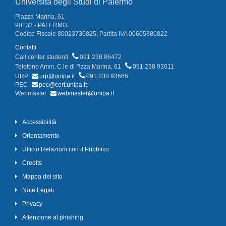
Università degli Studi di Palermo
Piazza Marina, 61
90133 - PALERMO
Codice Fiscale 80023730825, Partita IVA 00605880822
Contatti
Call center studenti
091 238 86472
Telefono Amm. C.le di P.zza Marina, 61
091 238 93011
URP
urp@unipa.it
091 238 93666
PEC
pec@cert.unipa.it
Webmaster
webmaster@unipa.it
Accessibilità
Orientamento
Ufficio Relazioni con il Pubblico
Credits
Mappa del sito
Note Legali
Privacy
Attenzione al phishing