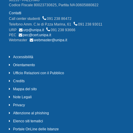
90133 - PALERMO
Codice Fiscale 80023730825, Partita IVA 00605880822
Contatti
Call center studenti
091 238 86472
Telefono Amm. C.le di P.zza Marina, 61
091 238 93011
URP
urp@unipa.it
091 238 93666
PEC
pec@cert.unipa.it
Webmaster
webmaster@unipa.it
Accessibilità
Orientamento
Ufficio Relazioni con il Pubblico
Credits
Mappa del sito
Note Legali
Privacy
Attenzione al phishing
Elenco siti tematici
Portale OnLine delle Istanze