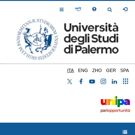
Salta
al
Toggle
Toggle
contenuto
Navigation
Navigation
principale
ITA
ENG
ZHO
GER
SPA