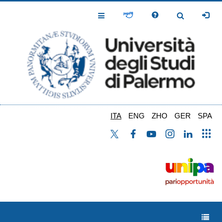
Salta
al
Toggle
Toggle
contenuto
Navigation
Navigation
principale
ITA
ENG
ZHO
GER
SPA