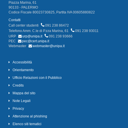
Piazza Marina, 61
90133 - PALERMO
Codice Fiscale 80023730825, Partita IVA 00605880822
Contatti
Call center studenti
091 238 86472
Telefono Amm. C.le di P.zza Marina, 61
091 238 93011
URP
urp@unipa.it
091 238 93666
PEC
pec@cert.unipa.it
Webmaster
webmaster@unipa.it
Accessibilità
Orientamento
Ufficio Relazioni con il Pubblico
Credits
Mappa del sito
Note Legali
Privacy
Attenzione al phishing
Elenco siti tematici