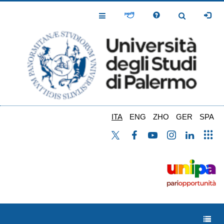
Salta
al
Toggle
Toggle
contenuto
Navigation
Navigation
principale
ITA
ENG
ZHO
GER
SPA