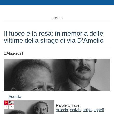
HOME
Il fuoco e la rosa: in memoria delle
vittime della strage di via D'Amelio
19-lug-2021
Ascolta
Parole Chiave:
articolo
,
notizia
,
unipa
,
sppeff