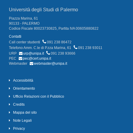
Università degli Studi di Palermo
Piazza Marina, 61
90133 - PALERMO
Codice Fiscale 80023730825, Partita IVA 00605880822
Contatti
Call center studenti
091 238 86472
Telefono Amm. C.le di P.zza Marina, 61
091 238 93011
URP
urp@unipa.it
091 238 93666
PEC
pec@cert.unipa.it
Webmaster
webmaster@unipa.it
Accessibilità
Orientamento
Ufficio Relazioni con il Pubblico
Credits
Mappa del sito
Note Legali
Privacy