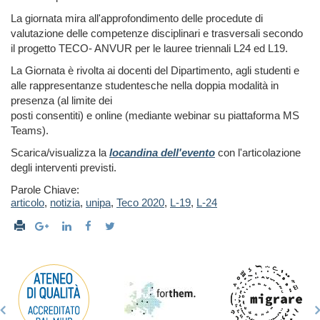
La giornata mira all'approfondimento delle procedute di
valutazione delle competenze
disciplinari e trasversali secondo
il progetto TECO- ANVUR per le lauree
triennali L24 ed L19.
La Giornata è rivolta ai docenti del Dipartimento, agli studenti e
alle
rappresentanze studentesche nella doppia modalità in
presenza (al limite dei
posti consentiti) e online (mediante webinar su piattaforma MS
Teams).
Scarica/visualizza la
locandina dell'evento
con l'articolazione
degli
interventi previsti.
Parole Chiave:
articolo
,
notizia
,
unipa
,
Teco 2020
,
L-19
,
L-24