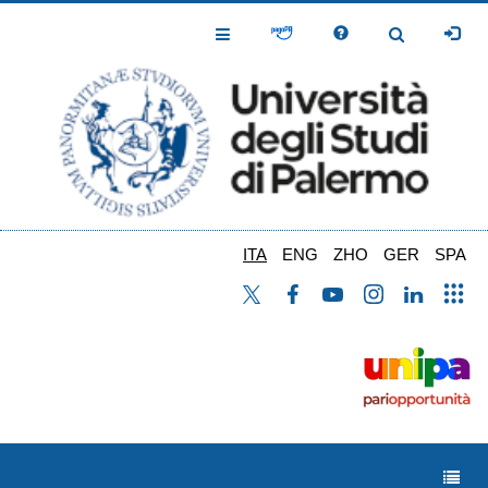
Salta
al
Toggle
Toggle
contenuto
Navigation
Navigation
principale
ITA
ENG
ZHO
GER
SPA