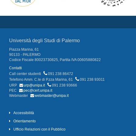
Università degli Studi di Palermo
Piazza Marina, 61
90133 - PALERMO
Codice Fiscale 80023730825, Partita IVA 00605880822
Contatti
Call center studenti
091 238 86472
Telefono Amm. C.le di P.zza Marina, 61
091 238 93011
URP
urp@unipa.it
091 238 93666
PEC
pec@cert.unipa.it
Webmaster
webmaster@unipa.it
Accessibilità
Orientamento
Ufficio Relazioni con il Pubblico