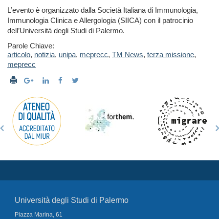
L’evento è organizzato dalla Società Italiana di Immunologia,
Immunologia Clinica e Allergologia (SIICA) con il patrocinio
dell’Università degli Studi di Palermo.
Parole Chiave:
articolo
,
notizia
,
unipa
,
meprecc
,
TM News
,
terza missione
,
meprecc
Università degli Studi di Palermo
Piazza Marina, 61