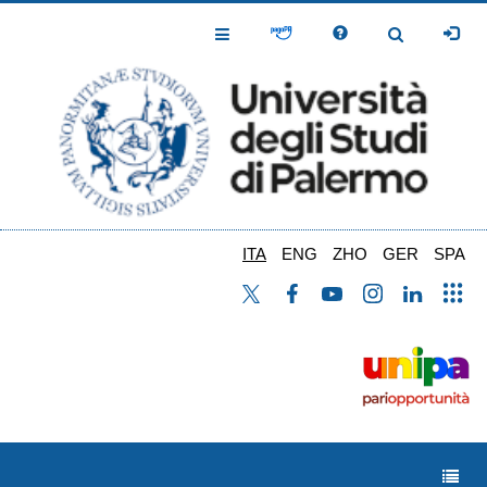
Salta
al
Toggle
Toggle
contenuto
Navigation
Navigation
principale
ITA
ENG
ZHO
GER
SPA