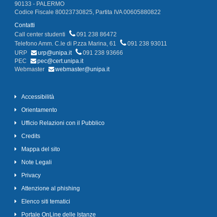
90133 - PALERMO
Codice Fiscale 80023730825, Partita IVA 00605880822
Contatti
Call center studenti
091 238 86472
Telefono Amm. C.le di P.zza Marina, 61
091 238 93011
URP
urp@unipa.it
091 238 93666
PEC
pec@cert.unipa.it
Webmaster
webmaster@unipa.it
Accessibilità
Orientamento
Ufficio Relazioni con il Pubblico
Credits
Mappa del sito
Note Legali
Privacy
Attenzione al phishing
Elenco siti tematici
Portale OnLine delle Istanze