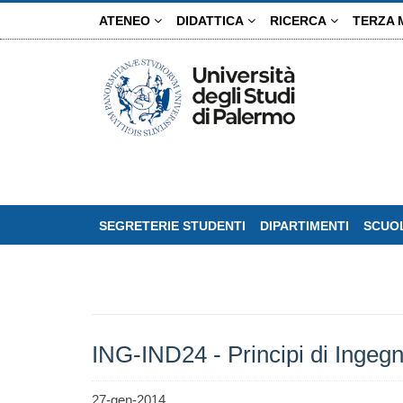
Salta
ATENEO
DIDATTICA
RICERCA
TERZA 
al
contenuto
principale
SEGRETERIE STUDENTI
DIPARTIMENTI
SCUOL
ING-IND24 - Principi di Ingegn
27-gen-2014