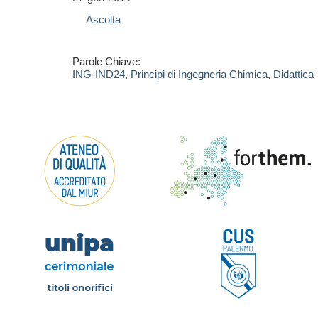
Ascolta
Parole Chiave:
ING-IND24
,
Principi di Ingegneria Chimica
,
Didattica