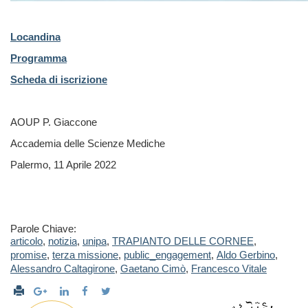
Locandina
Programma
Scheda di iscrizione
AOUP P. Giaccone
Accademia delle Scienze Mediche
Palermo, 11 Aprile 2022
Parole Chiave:
articolo
,
notizia
,
unipa
,
TRAPIANTO DELLE CORNEE
,
promise
,
terza missione
,
public_engagement
,
Aldo Gerbino
,
Alessandro Caltagirone
,
Gaetano Cimò
,
Francesco Vitale