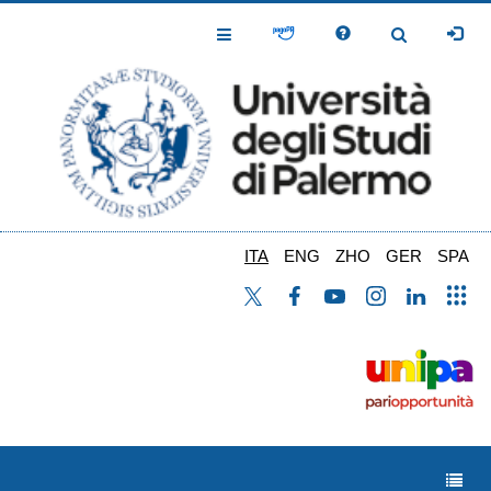
Salta
al
Toggle
Toggle
contenuto
Navigation
Navigation
principale
ITA
ENG
ZHO
GER
SPA