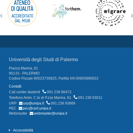
Università degli Studi di Palermo
Piazza Marina, 61
90133 - PALERMO
Codice Fiscale 80023730825, Partita IVA 00605880822
Contatti
Call center studenti
091 238 86472
Telefono Amm. C.le di P.zza Marina, 61
091 238 93011
URP
urp@unipa.it
091 238 93666
PEC
pec@cert.unipa.it
Webmaster
webmaster@unipa.it
Accessibilità