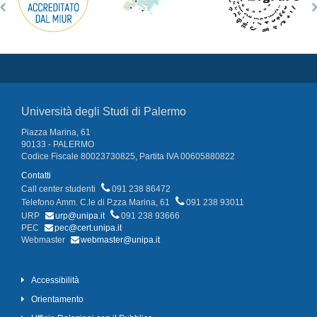
Università degli Studi di Palermo
Piazza Marina, 61
90133 - PALERMO
Codice Fiscale 80023730825, Partita IVA 00605880822
Contatti
Call center studenti
091 238 86472
Telefono Amm. C.le di P.zza Marina, 61
091 238 93011
URP
urp@unipa.it
091 238 93666
PEC
pec@cert.unipa.it
Webmaster
webmaster@unipa.it
Accessibilità
Orientamento