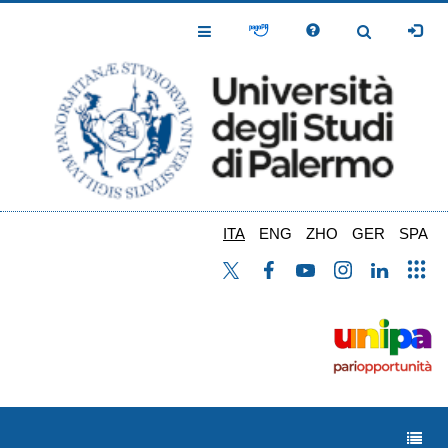
Salta
al
Toggle
Toggle
contenuto
Navigation
Navigation
principale
ITA
ENG
ZHO
GER
SPA