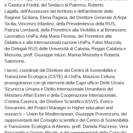
e Gianluca Freddi, del Sindaco di Palermo, Roberto
Lagalla, dell’Assessore del territorio e dell’ambiente della
Regione Siciliana, Elena Pagana, del Direttore Generale di Arpa
Sicilia, Vincenzo Infantino, della Presidentessa della RUS,
Patrizia Lombardi, della Prorettrice alla Vivibilità e al Benessere
Lavorativo UniPa, Ada Maria Florena, del Prorettore alla
Didattica e alla Internazionalizzazione UniPa, Fabio Mazzola,
dei Delegati RUS delle Università di Catania, Reggio Calabria e
Messina, proff. Giuseppe Inturri, Marina Mistretta e Roberta
Salomone.
I lavori, coordinati dal Direttore del Centro di Sostenibilità e
Transizione Ecologica (CSTE) di UniPa, Maurizio Cellura,
proseguiranno con gli interventi della Capo ufficio Diritti Umani,
Sicurezza Umana e Diritto Internazionale Umanitario del
Ministero Affari Esteri e della Cooperazione Internazionale,
Cristina Carenza, del Direttore Scientifico ASVIS, Enrico
Giovannini, del Project Manager in Higher education and
research – Union for Mediterranean, Giuseppe Provenzano, dei
rappresentanti del Consiglio scientifico del Centro di Sostenibilità
e Transizione Ecologica di Ateneo, proff. Daniela Piazzese, Vera
Panzarella e Giorgio Micale, e dei rappresentanti della Consulta