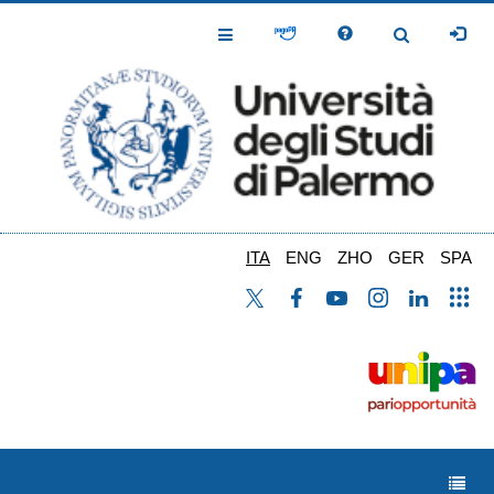
Salta
al
Toggle
Toggle
contenuto
Navigation
Navigation
principale
ITA
ENG
ZHO
GER
SPA