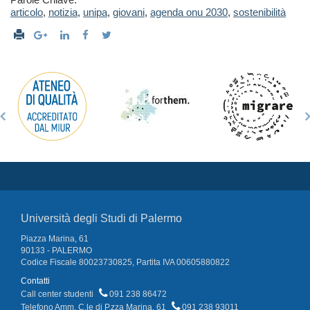
articolo
,
notizia
,
unipa
,
giovani
,
agenda onu 2030
,
sostenibilità
Università degli Studi di Palermo
Piazza Marina, 61
90133 - PALERMO
Codice Fiscale 80023730825, Partita IVA 00605880822
Contatti
Call center studenti
091 238 86472
Telefono Amm. C.le di P.zza Marina, 61
091 238 93011