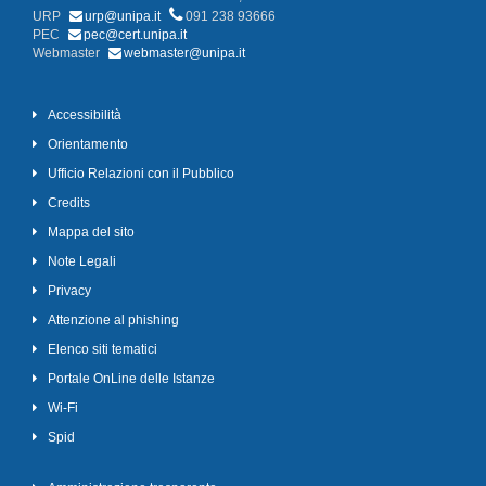
URP
urp@unipa.it
091 238 93666
PEC
pec@cert.unipa.it
Webmaster
webmaster@unipa.it
Accessibilità
Orientamento
Ufficio Relazioni con il Pubblico
Credits
Mappa del sito
Note Legali
Privacy
Attenzione al phishing
Elenco siti tematici
Portale OnLine delle Istanze
Wi-Fi
Spid