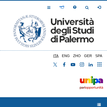
Salta
al
Toggle
Toggle
contenuto
Navigation
Navigation
principale
ITA
ENG
ZHO
GER
SPA