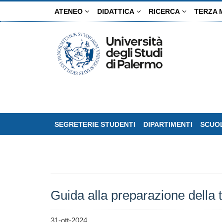
Salta
ATENEO
DIDATTICA
RICERCA
TERZA 
al
contenuto
principale
SEGRETERIE STUDENTI
DIPARTIMENTI
SCUOL
Guida alla preparazione della t
31-ott-2024