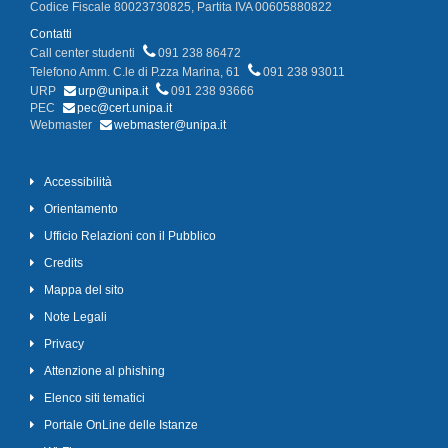
Codice Fiscale 80023730825, Partita IVA 00605880822
Contatti
Call center studenti
091 238 86472
Telefono Amm. C.le di P.zza Marina, 61
091 238 93011
URP
urp@unipa.it
091 238 93666
PEC
pec@cert.unipa.it
Webmaster
webmaster@unipa.it
Accessibilità
Orientamento
Ufficio Relazioni con il Pubblico
Credits
Mappa del sito
Note Legali
Privacy
Attenzione al phishing
Elenco siti tematici
Portale OnLine delle Istanze