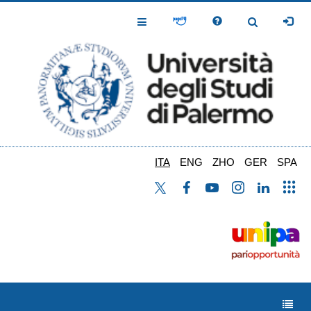
Salta
al
Toggle
Toggle
contenuto
Navigation
Navigation
principale
ITA
ENG
ZHO
GER
SPA