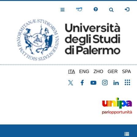
Salta
al
Toggle
Toggle
contenuto
Navigation
Navigation
principale
ITA
ENG
ZHO
GER
SPA