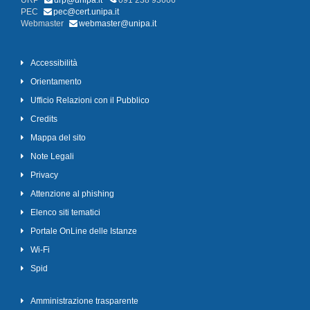
URP
urp@unipa.it
091 238 93666
PEC
pec@cert.unipa.it
Webmaster
webmaster@unipa.it
Accessibilità
Orientamento
Ufficio Relazioni con il Pubblico
Credits
Mappa del sito
Note Legali
Privacy
Attenzione al phishing
Elenco siti tematici
Portale OnLine delle Istanze
Wi-Fi
Spid
Amministrazione trasparente