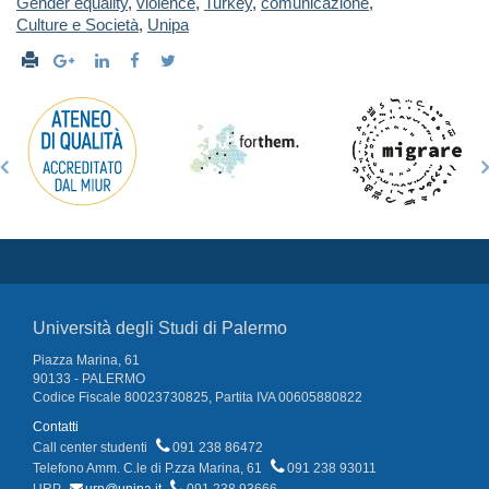
Gender equality
,
violence
,
Turkey
,
comunicazione
,
Culture e Società
,
Unipa
Università degli Studi di Palermo
Piazza Marina, 61
90133 - PALERMO
Codice Fiscale 80023730825, Partita IVA 00605880822
Contatti
Call center studenti
091 238 86472
Telefono Amm. C.le di P.zza Marina, 61
091 238 93011