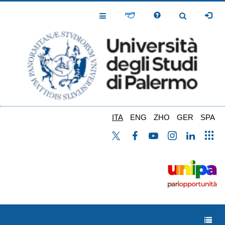
Salta
al
Toggle
Toggle
contenuto
Navigation
Navigation
principale
ITA
ENG
ZHO
GER
SPA