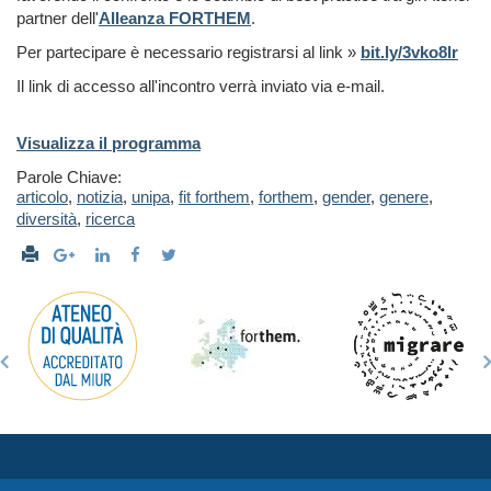
partner dell'
Alleanza FORTHEM
.
Per partecipare è necessario registrarsi al link »
bit.ly/3vko8lr
Il link di accesso all'incontro verrà inviato via e-mail.
Visualizza il programma
Parole Chiave:
articolo
,
notizia
,
unipa
,
fit forthem
,
forthem
,
gender
,
genere
,
diversità
,
ricerca