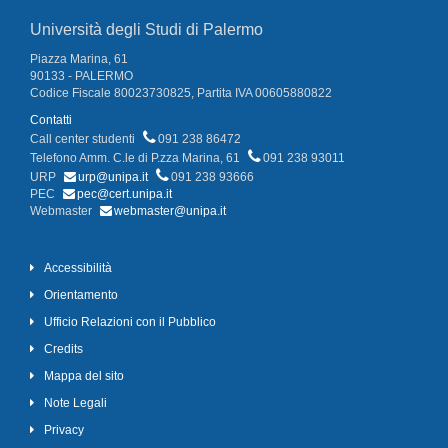
Università degli Studi di Palermo
Piazza Marina, 61
90133 - PALERMO
Codice Fiscale 80023730825, Partita IVA 00605880822
Contatti
Call center studenti
091 238 86472
Telefono Amm. C.le di P.zza Marina, 61
091 238 93011
URP
urp@unipa.it
091 238 93666
PEC
pec@cert.unipa.it
Webmaster
webmaster@unipa.it
Accessibilità
Orientamento
Ufficio Relazioni con il Pubblico
Credits
Mappa del sito
Note Legali
Privacy