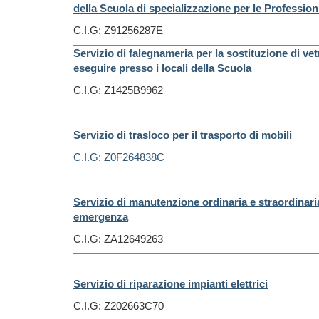
della Scuola di specializzazione per le Professio
C.I.G: Z91256287E
Servizio di falegnameria per la sostituzione di vetr
eseguire presso i locali della Scuola
C.I.G: Z1425B9962
Servizio di trasloco per il trasporto di mobili
C.I.G: Z0F264838C
Servizio di manutenzione ordinaria e straordinaria
emergenza
C.I.G: ZA12649263
Servizio di riparazione impianti elettrici
C.I.G: Z202663C70