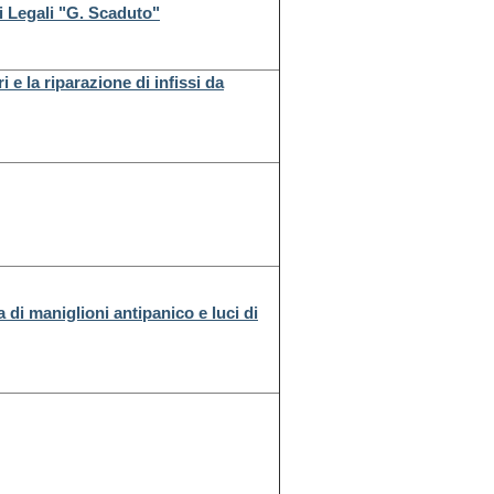
ni Legali "G. Scaduto"
i e la riparazione di infissi da
 di maniglioni antipanico e luci di