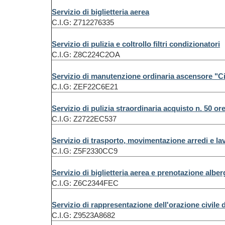
Servizio di biglietteria aerea
C.I.G: Z712276335
Servizio di pulizia e coltrollo filtri condizionatori
C.I.G: Z8C224C2OA
Servizio di manutenzione ordinaria ascensore "Ci
C.I.G: ZEF22C6E21
Servizio di pulizia straordinaria acquisto n. 50 or
C.I.G: Z2722EC537
Servizio di trasporto, movimentazione arredi e la
C.I.G: Z5F2330CC9
Servizio di biglietteria aerea e prenotazione alber
C.I.G: Z6C2344FEC
Servizio di rappresentazione dell'orazione civile da
C.I.G: Z9523A8682