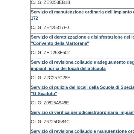
C.I.G: ZE9253EB1B
Servizio di manutenzione ordinaria dell'impianto
172
C.I.G: ZE425317F0
Servizio di derattizzazione e disinfestazione dei lo
"Convento della Martorana"
C.I.G: ZED253F502
Servizio di revisione,collaudo e adeguamento degl
impianti idrici dei locali della Scuola
C.I.G: Z2C257C28F
Servizio di pulizia dei locali della Scuola di Speci
"G.Scaduto"
C.I.G: Z0925A948E
Servizio di verifica periodica/straordinaria impiant
C.I.G: Z6725D584C
Servizio di revisione,collaudo e manutenzione ordi