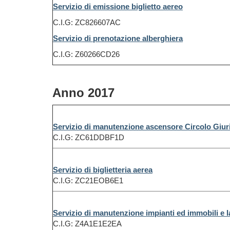
Servizio di emissione biglietto aereo
C.I.G: ZC826607AC
Servizio di prenotazione alberghiera
C.I.G: Z60266CD26
Anno 2017
Servizio di manutenzione ascensore Circolo Giur
C.I.G: ZC61DDBF1D
Servizio di biglietteria aerea
C.I.G: ZC21EOB6E1
Servizio di manutenzione impianti ed immobili e la
C.I.G: Z4A1E1E2EA