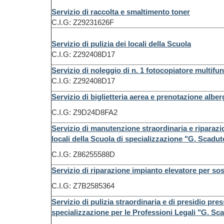
Servizio di raccolta e smaltimento toner
C.I.G: Z29231626F
Servizio di pulizia dei locali della Scuola
C.I.G: Z292408D17
Servizio di noleggio di n. 1 fotocopiatore multifu
C.I.G: Z292408D17
Servizio di biglietteria aerea e prenotazione alber
C.I.G: Z9D24D8FA2
Servizio di manutenzione straordinaria e riparazione
locali della Scuola di specializzazione "G. Scadut
C.I.G: Z86255588D
Servizio di riparazione impianto elevatore per so
C.I.G: Z7B2585364
Servizio di pulizia straordinaria e di presidio pres
specializzazione per le Professioni Legali "G. Sc