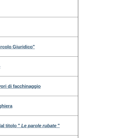
rcolo Giuridico"
e
vori di facchinaggio
ghiera
l titolo "
Le parole rubate
"