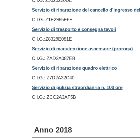
C.I.G: Z9929220DE
Servizio di riparazione del cancello d'ingresso d
C.I.G.:Z1E2965E6E
Servizio di trasporto e consegna tavoli
C.I.G.:Z8329E081E
Servizio di manutenzione ascensore (proroga)
C.I.G.: ZAD2A087EB
Servizio di riparazione quadro elettrico
C.I.G.: Z7D2A32C40
Servizio di pulizia straordianria n. 100 ore
C.I.G.: ZCC2A3AF5B
Anno 2018