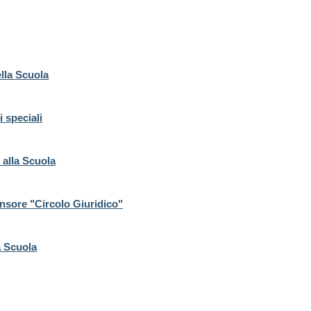
ella Scuola
i speciali
i alla Scuola
nsore "Circolo Giuridico"
la Scuola