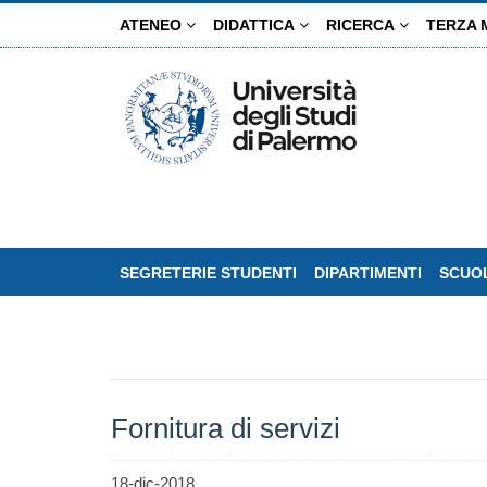
Salta
ATENEO
DIDATTICA
RICERCA
TERZA 
al
contenuto
principale
SEGRETERIE STUDENTI
DIPARTIMENTI
SCUOL
Fornitura di servizi
18-dic-2018