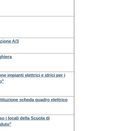
nzione A/3
ghiera
 impianti elettrici e idrici per i
o"
stituzione scheda quadro elettrico
so i locali della Scuola di
aduto"