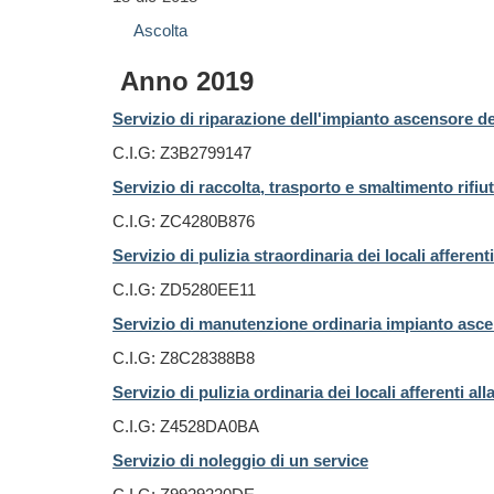
Ascolta
Anno 2019
Servizio di riparazione dell'impianto ascensore d
C.I.G: Z3B2799147
Servizio di raccolta, trasporto e smaltimento rifiut
C.I.G: ZC4280B876
Servizio di pulizia straordinaria dei locali afferent
C.I.G: ZD5280EE11
Servizio di manutenzione ordinaria impianto asce
C.I.G: Z8C28388B8
Servizio di pulizia ordinaria dei locali afferenti al
C.I.G: Z4528DA0BA
Servizio di noleggio di un service