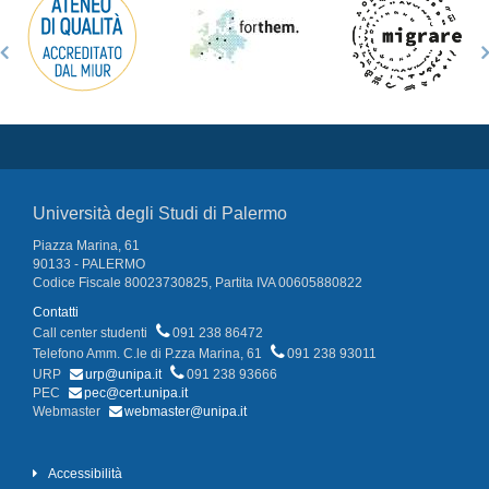
Università degli Studi di Palermo
Piazza Marina, 61
90133 - PALERMO
Codice Fiscale 80023730825, Partita IVA 00605880822
Contatti
Call center studenti
091 238 86472
Telefono Amm. C.le di P.zza Marina, 61
091 238 93011
URP
urp@unipa.it
091 238 93666
PEC
pec@cert.unipa.it
Webmaster
webmaster@unipa.it
Accessibilità