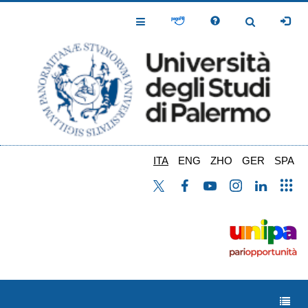
Salta
al
Toggle
Toggle
contenuto
Navigation
Navigation
principale
ITA
ENG
ZHO
GER
SPA