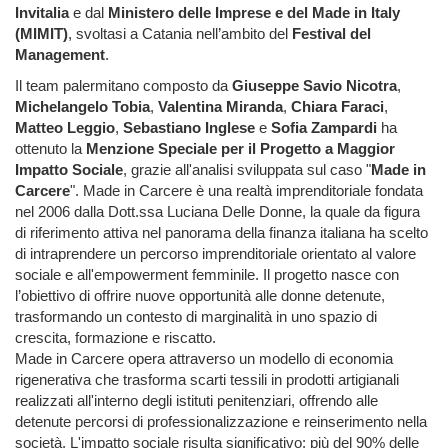
Invitalia
e dal
Ministero delle Imprese e del Made in Italy
(MIMIT)
, svoltasi a Catania nell’ambito del
Festival del
Management
.
Il team palermitano composto da
Giuseppe Savio Nicotra
,
Michelangelo Tobia
,
Valentina Miranda
,
Chiara Faraci
,
Matteo Leggio
,
Sebastiano Inglese
e
Sofia Zampardi
ha
ottenuto la
Menzione Speciale per il Progetto a Maggior
Impatto Sociale
, grazie all'analisi sviluppata sul caso "
Made in
Carcere
". Made in Carcere è una realtà imprenditoriale fondata
nel 2006 dalla Dott.ssa Luciana Delle Donne, la quale da figura
di riferimento attiva nel panorama della finanza italiana ha scelto
di intraprendere un percorso imprenditoriale orientato al valore
sociale e all'empowerment femminile. Il progetto nasce con
l’obiettivo di offrire nuove opportunità alle donne detenute,
trasformando un contesto di marginalità in uno spazio di
crescita, formazione e riscatto.
Made in Carcere opera attraverso un modello di economia
rigenerativa che trasforma scarti tessili in prodotti artigianali
realizzati all'interno degli istituti penitenziari, offrendo alle
detenute percorsi di professionalizzazione e reinserimento nella
società. L'impatto sociale risulta significativo: più del 90% delle