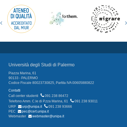
Università degli Studi di Palermo
Piazza Marina, 61
90133 - PALERMO
Codice Fiscale 80023730825, Partita IVA 00605880822
Contatti
Call center studenti
091 238 86472
Telefono Amm. C.le di P.zza Marina, 61
091 238 93011
URP
urp@unipa.it
091 238 93666
PEC
pec@cert.unipa.it
Webmaster
webmaster@unipa.it