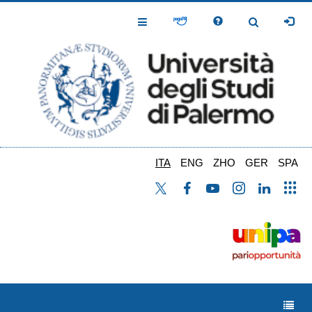
Salta
al
Toggle
Toggle
contenuto
Navigation
Navigation
principale
ITA
ENG
ZHO
GER
SPA