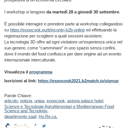
I workshop si tengono
da martedì 28 a giovedì 30 settembre
.
È possibile interagire e prendere parte ai workshop collegandosi
su
https://expocook.eu/it/incontri-b2b-online
ed effettuando la
registrazione per scegliere a quali sessioni assistere.
La tecnologia 3D offre ad ogni visitatore un’esperienza unica nel
suo genere, come “camminare” in uno spazio senza confini,
dove il mondo del food confluisce per dare origine ad un evento
internazionale interculturale.
Visualizza il
programma
Iscrizioni al link:
https://expocook2021.b2match.io/signup
Parole Chiave:
articolo
,
notizia
,
unipa
,
expocook
,
astoria palace hotel
,
Scienze e Tecnologie AgroAlimentari e Mediterranean Food
Science and Tecnology
,
dipartimento saaf
,
Ho.Re.ca.