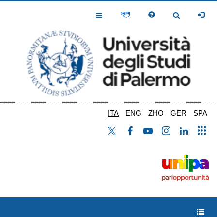
Salta
al
Toggle
Toggle
contenuto
Navigation
Navigation
principale
ITA
ENG
ZHO
GER
SPA