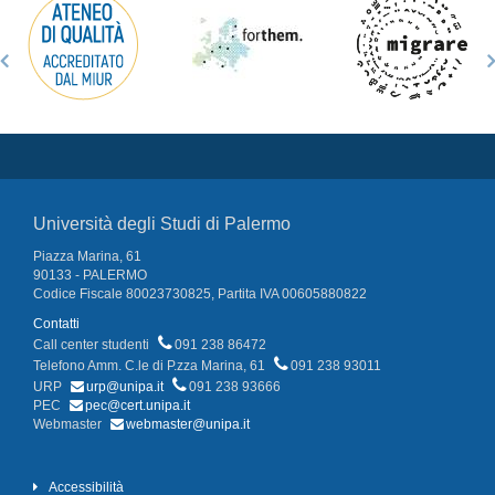
Università degli Studi di Palermo
Piazza Marina, 61
90133 - PALERMO
Codice Fiscale 80023730825, Partita IVA 00605880822
Contatti
Call center studenti
091 238 86472
Telefono Amm. C.le di P.zza Marina, 61
091 238 93011
URP
urp@unipa.it
091 238 93666
PEC
pec@cert.unipa.it
Webmaster
webmaster@unipa.it
Accessibilità