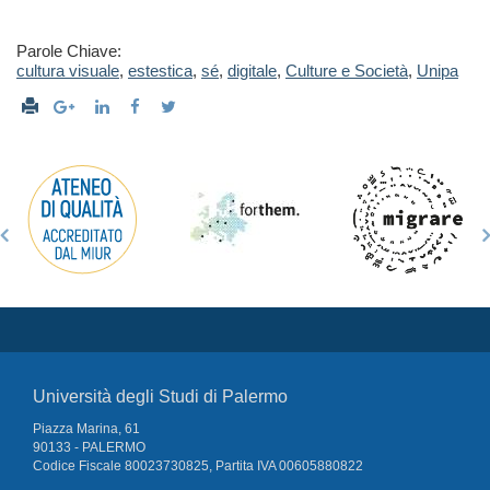
Parole Chiave:
cultura visuale
,
estestica
,
sé
,
digitale
,
Culture e Società
,
Unipa
Università degli Studi di Palermo
Piazza Marina, 61
90133 - PALERMO
Codice Fiscale 80023730825, Partita IVA 00605880822