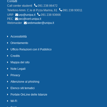
Contatti
Call center studenti
091 238 86472
Telefono Amm. C.le di P.zza Marina, 61
091 238 93011
URP
urp@unipa.it
091 238 93666
PEC
pec@cert.unipa.it
Webmaster
webmaster@unipa.it
Accessibilità
Orientamento
Ufficio Relazioni con il Pubblico
Credits
Mappa del sito
Note Legali
Privacy
Attenzione al phishing
Elenco siti tematici
Portale OnLine delle Istanze
Wi-Fi