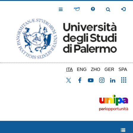
Salta
al
Toggle
Toggle
contenuto
Navigation
Navigation
principale
ITA
ENG
ZHO
GER
SPA