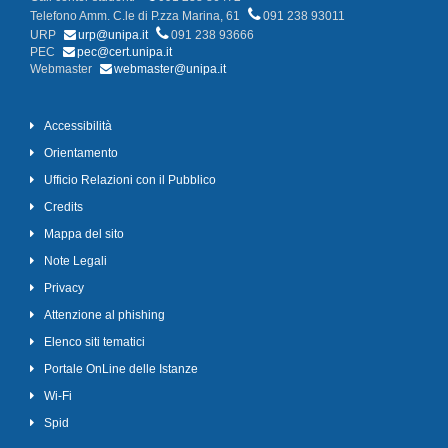
Telefono Amm. C.le di P.zza Marina, 61
091 238 93011
URP
urp@unipa.it
091 238 93666
PEC
pec@cert.unipa.it
Webmaster
webmaster@unipa.it
Accessibilità
Orientamento
Ufficio Relazioni con il Pubblico
Credits
Mappa del sito
Note Legali
Privacy
Attenzione al phishing
Elenco siti tematici
Portale OnLine delle Istanze
Wi-Fi
Spid