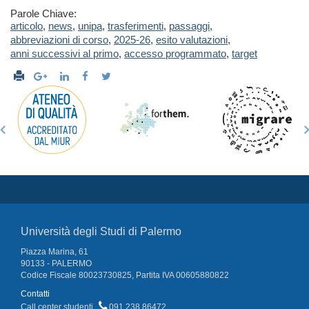
Parole Chiave:
articolo
,
news
,
unipa
,
trasferimenti
,
passaggi
,
abbreviazioni di corso
,
2025-26
,
esito valutazioni
,
anni successivi al primo
,
accesso programmato
,
target
Università degli Studi di Palermo
Piazza Marina, 61
90133 - PALERMO
Codice Fiscale 80023730825, Partita IVA 00605880822
Contatti
Call center studenti
091 238 86472