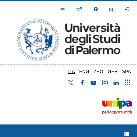
Salta
al
Toggle
Toggle
contenuto
Navigation
Navigation
principale
ITA
ENG
ZHO
GER
SPA