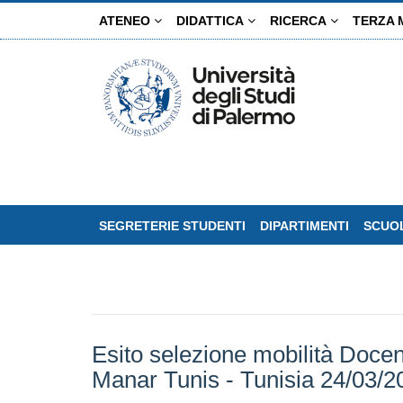
Salta
ATENEO
DIDATTICA
RICERCA
TERZA 
al
contenuto
principale
SEGRETERIE STUDENTI
DIPARTIMENTI
SCUOL
Esito selezione mobilità Docent
Manar Tunis - Tunisia 24/03/2