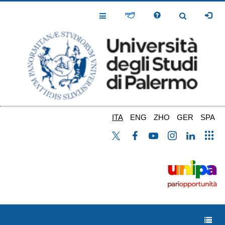
Salta
al
Toggle
Toggle
contenuto
Navigation
Navigation
principale
ITA
ENG
ZHO
GER
SPA