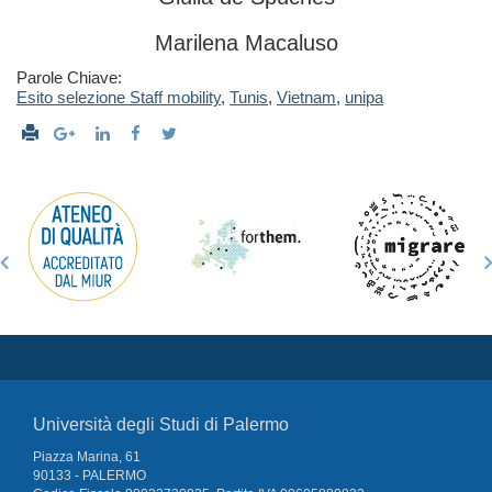
Marilena Macaluso
Parole Chiave:
Esito selezione Staff mobility
,
Tunis
,
Vietnam
,
unipa
Università degli Studi di Palermo
Piazza Marina, 61
90133 - PALERMO