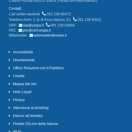
Codice Fiscale 80023730825, Partita IVA 00605880822
Contatti
Call center studenti
091 238 86472
Telefono Amm. C.le di P.zza Marina, 61
091 238 93011
URP
urp@unipa.it
091 238 93666
PEC
pec@cert.unipa.it
Webmaster
webmaster@unipa.it
Accessibilità
Orientamento
Ufficio Relazioni con il Pubblico
Credits
Mappa del sito
Note Legali
Privacy
Attenzione al phishing
Elenco siti tematici
Portale OnLine delle Istanze
Wi-Fi