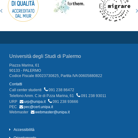
Università degli Studi di Palermo
Piazza Marina, 61
90133 - PALERMO
Codice Fiscale 80023730825, Partita IVA 00605880822
Contatti
Call center studenti
091 238 86472
Telefono Amm. C.le di P.zza Marina, 61
091 238 93011
URP
urp@unipa.it
091 238 93666
PEC
pec@cert.unipa.it
Webmaster
webmaster@unipa.it
Accessibilità