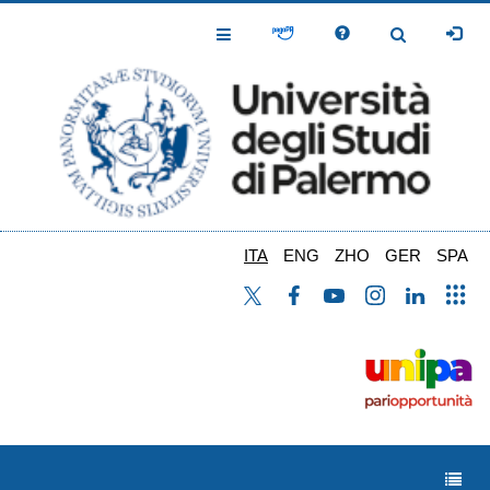
Salta
al
Toggle
Toggle
contenuto
Navigation
Navigation
principale
ITA
ENG
ZHO
GER
SPA