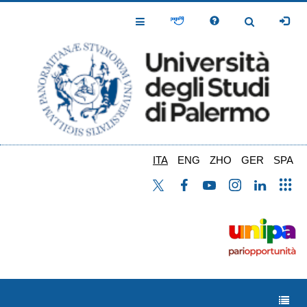
Salta
al
Toggle
Toggle
contenuto
Navigation
Navigation
principale
ITA
ENG
ZHO
GER
SPA