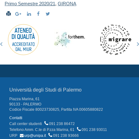
Primo Semestre 2020/21
,
GIRONA
Università degli Studi di Palermo
Piazza Marina, 61
90133 - PALERMO
Codice Fiscale 80023730825, Partita IVA 00605880822
Contatti
Call center studenti
091 238 86472
Telefono Amm. C.le di P.zza Marina, 61
091 238 93011
URP
urp@unipa.it
091 238 93666