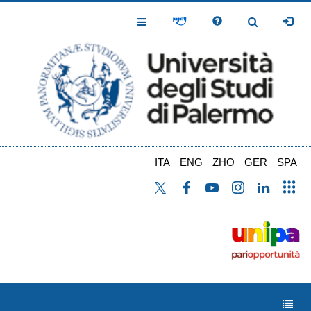
Salta
al
Toggle
Toggle
contenuto
Navigation
Navigation
principale
ITA
ENG
ZHO
GER
SPA