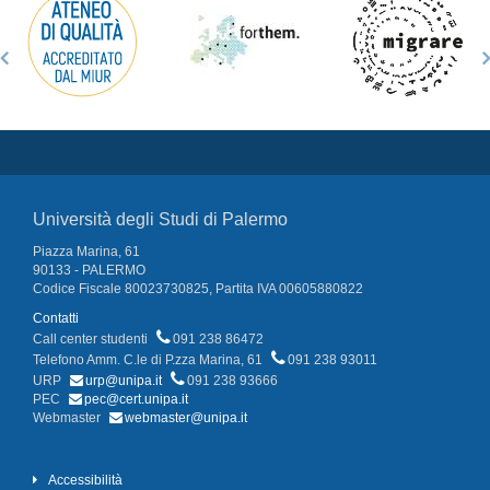
Università degli Studi di Palermo
Piazza Marina, 61
90133 - PALERMO
Codice Fiscale 80023730825, Partita IVA 00605880822
Contatti
Call center studenti
091 238 86472
Telefono Amm. C.le di P.zza Marina, 61
091 238 93011
URP
urp@unipa.it
091 238 93666
PEC
pec@cert.unipa.it
Webmaster
webmaster@unipa.it
Accessibilità