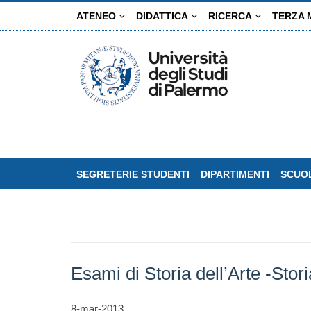
Salta
ATENEO
DIDATTICA
RICERCA
TERZA 
al
contenuto
principale
SEGRETERIE STUDENTI
DIPARTIMENTI
SCUOL
Esami di Storia dell’Arte -Sto
8-mar-2013