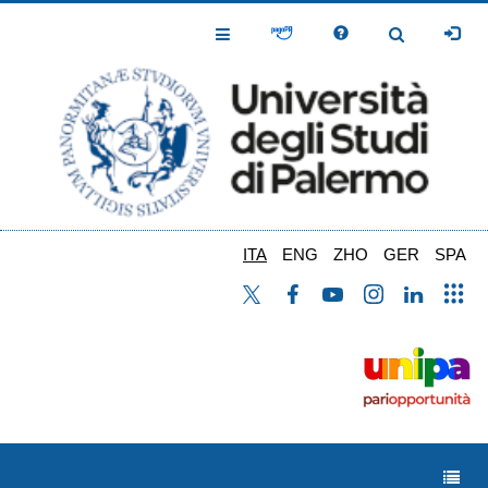
Salta
al
Toggle
Toggle
contenuto
Navigation
Navigation
principale
ITA
ENG
ZHO
GER
SPA