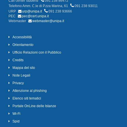
Call center studenti
091 238 86472
Telefono Amm. C.le di P.zza Marina, 61
091 238 93011
URP
urp@unipa.it
091 238 93666
PEC
pec@cert.unipa.it
Webmaster
webmaster@unipa.it
Accessibilità
Orientamento
Ufficio Relazioni con il Pubblico
Credits
Mappa del sito
Note Legali
Privacy
Attenzione al phishing
Elenco siti tematici
Portale OnLine delle Istanze
Wi-Fi
Spid