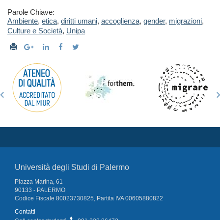
Parole Chiave:
Ambiente
,
etica
,
diritti umani
,
accoglienza
,
gender
,
migrazioni
,
Culture e Società
,
Unipa
Università degli Studi di Palermo
Piazza Marina, 61
90133 - PALERMO
Codice Fiscale 80023730825, Partita IVA 00605880822
Contatti