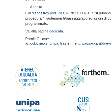
Ascolta
Col
dispositivo prot. 203161 del 10/11/2025
si pubblica
procedura "Trasferimenti/passaggi/abbreviazioni di c
programmato.
Vai alla
pagina dedicata
.
Parole Chiave:
articolo
,
news
,
unipa
,
trasferimenti
,
passaggi
,
abbrevi