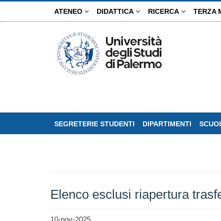
Salta
ATENEO
DIDATTICA
RICERCA
TERZA 
al
contenuto
principale
SEGRETERIE STUDENTI
DIPARTIMENTI
SCUOL
Elenco esclusi riapertura tras
10-nov-2025