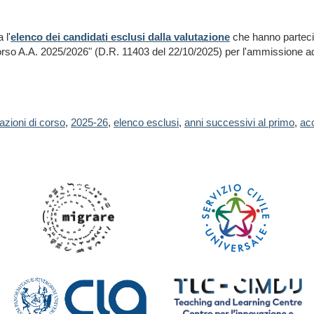
 l'
elenco dei candidati esclusi dalla valutazione
che hanno partecip
orso A.A. 2025/2026" (D.R. 11403 del 22/10/2025) per l'ammissione ad
azioni di corso
,
2025-26
,
elenco esclusi
,
anni successivi al primo
,
ac