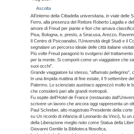
Ascolta
All'interno della Cittadella universitaria, in viale del
Ferro, alla presenza del Rettore Roberto Lagalla e de
amore di Freud per piante e fiori che amava classifica
Pisa, Bologna, e, presto, a Siracusa, Arezzo, Ravenn
Il Centro di Psicoanalisi, l’Università degli Studi e i
segnalare un percorso ideale delle città italiane visita
Più volte Freud paragonò lo svolgersi del trattamento p
per la mente. Si comporti come un viaggiatore che sied
suoi occhi”.
Grande viaggiatore lui stesso, “affamato pellegrino”, co
In una limpida mattina di fine estate, il 9 settembr
Palermo. Lo scienziato austriaco apprezzò molto le bell
che considerò pari alle grandi metropoli.
Fu ospite dell’Hotel de France (restaurato dall’Univers
scrivere un lavoro che ancora oggi rappresenta un otti
Paul Schreber, alto magistrato Presidente della corte di
su Un ricordo di infanzia di Leonardo da Vinci), fu un
della Liberazione meglio noto come Statua della Libert
Giovanni Gentile la Biblioteca filosofica.