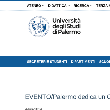
Salta
ATENEO
DIDATTICA
RICERCA
TERZA 
al
contenuto
principale
SEGRETERIE STUDENTI
DIPARTIMENTI
SCUOL
EVENTO/Palermo dedica un Gi
4-lug-2014