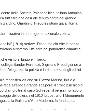
esidente della Società Psicoanalitica Italiana Antonino
ca tutt’altro che casuale tenuto conto del grande
n giardino. Giardini di Freud esistono già a Roma,
he si iscrive in un progetto nazionale volto a
analisi” (1914) scrive: “Dica tutto ciò che le passa
trovano all’interno il mutare del panorama dinanzi ai
che visitò in lungo e in largo.
o e collega Sandor Ferenczi, Sigmund Freud giunse a
e l’eleganza, la pulizia e la ricchezza degli edifici
alla magnifica visione su Piazza Marina, iniziò a
 fece all’epoca grande scalpore: il crollo psichico di
ricordiamo oltre al caso Schreber, il bellissimo lavoro
assaggio del colera: nel 1910 fu costruito il Monumento
ugurata la Galleria d’Arte Moderna, fu fondata da