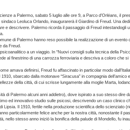
le Scienze a Palermo, sabato 5 luglio alle ore 9, a Parco d’Orléans, il pr
l sindaco Leoluca Orlando, inaugurarerà il Giardino di Freud. Una dedi
re e descrivere. Palermo ricorda il passaggio di Freud intestandogli u
a.
l Comune di Palermo hanno reso possibile la realizzazione di un evento c
te da Freud.
sicoanalitico a un viaggio. In “Nuovi consigli sulla tecnica della Psico
e al finestrino di una carrozza ferroviaria e descriva a coloro che si 
me amava definirsi, Freud fu affascinato in particolar modo dall’Italia 
e del 1910, sbarcato dalla motonave “Siracusa” in compagnia dell’amic
ezze della città, di cui scrisse lungamente alla moglie Marta, lodandon
ità di Palermo alcuni anni addietro), dove ispirato a suo stesso dire d
mo ed innovativo studio sulle psicosi, descrivendo un caso clinico che
 Lipsia. Il 1910, fertile nella produzione scientifica dello scienziato (
 anno particolarmente felice anche per la nostra città, nonostante il p
à, nello stesso anno iniziò la bonifica della palude di Mondello, fu ina