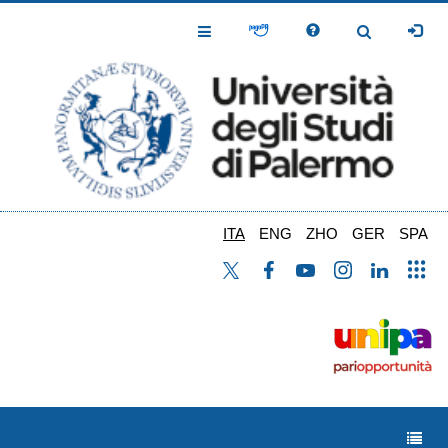
Salta
al
Toggle
Toggle
contenuto
Navigation
Navigation
principale
ITA
ENG
ZHO
GER
SPA