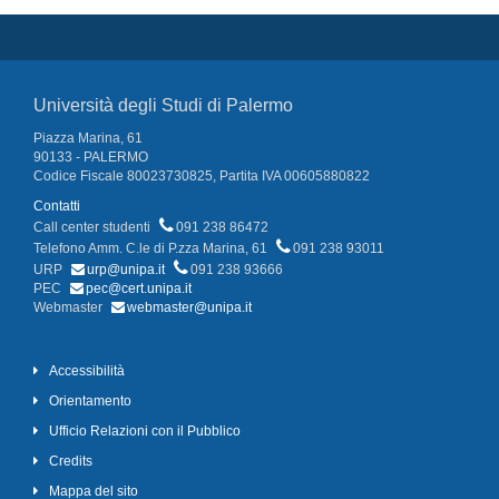
Università degli Studi di Palermo
Piazza Marina, 61
90133 - PALERMO
Codice Fiscale 80023730825, Partita IVA 00605880822
Contatti
Call center studenti
091 238 86472
Telefono Amm. C.le di P.zza Marina, 61
091 238 93011
URP
urp@unipa.it
091 238 93666
PEC
pec@cert.unipa.it
Webmaster
webmaster@unipa.it
Accessibilità
Orientamento
Ufficio Relazioni con il Pubblico
Credits
Mappa del sito