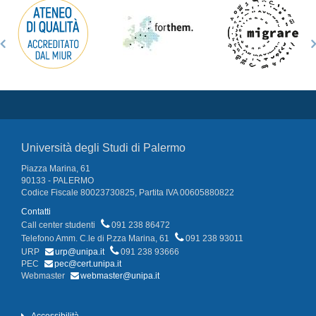
Università degli Studi di Palermo
Piazza Marina, 61
90133 - PALERMO
Codice Fiscale 80023730825, Partita IVA 00605880822
Contatti
Call center studenti
091 238 86472
Telefono Amm. C.le di P.zza Marina, 61
091 238 93011
URP
urp@unipa.it
091 238 93666
PEC
pec@cert.unipa.it
Webmaster
webmaster@unipa.it