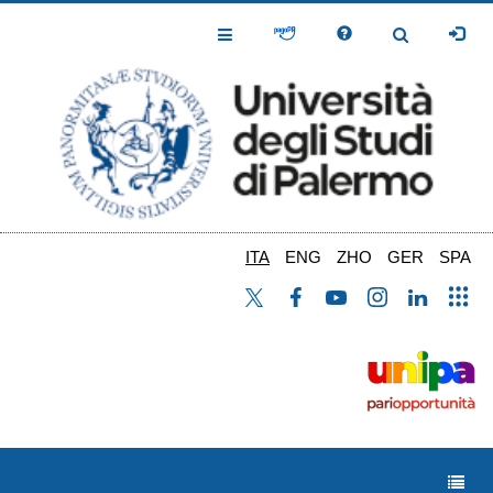
Salta
al
Toggle
Toggle
contenuto
Navigation
Navigation
principale
ITA
ENG
ZHO
GER
SPA