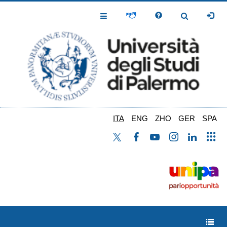
Salta
al
Toggle
Toggle
contenuto
Navigation
Navigation
principale
ITA
ENG
ZHO
GER
SPA