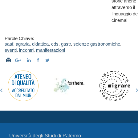
storie anche
attraverso il
linguaggio de
cinema!
Parole Chiave:
saaf
,
agraria
,
didattica
,
cds
,
gastr
,
scienze gastronomiche
,
eventi
,
incontri
,
manifestazioni
Università degli Studi di Palermo