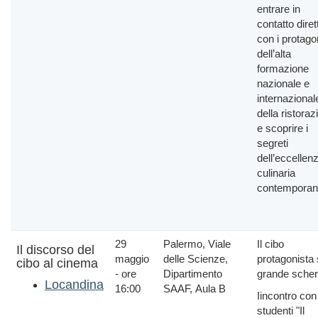
entrare in
contatto diret
con i protagon
dell’alta
formazione
nazionale e
internazional
della ristoraz
e scoprire i
segreti
dell’eccellen
culinaria
contemporan
29
Palermo, Viale
Il cibo
Il discorso del
maggio
delle Scienze,
protagonista 
cibo al cinema
- ore
Dipartimento
grande sche
Locandina
16:00
SAAF, Aula B
Iincontro con 
studenti "Il