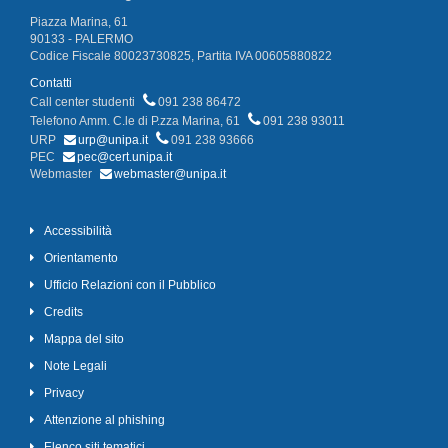
Piazza Marina, 61
90133 - PALERMO
Codice Fiscale 80023730825, Partita IVA 00605880822
Contatti
Call center studenti
091 238 86472
Telefono Amm. C.le di P.zza Marina, 61
091 238 93011
URP
urp@unipa.it
091 238 93666
PEC
pec@cert.unipa.it
Webmaster
webmaster@unipa.it
Accessibilità
Orientamento
Ufficio Relazioni con il Pubblico
Credits
Mappa del sito
Note Legali
Privacy
Attenzione al phishing
Elenco siti tematici