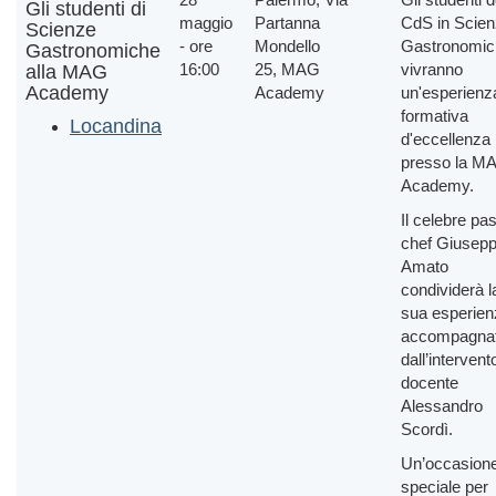
Gli studenti di
maggio
Partanna
CdS in Scie
Scienze
- ore
Mondello
Gastronomic
Gastronomiche
16:00
25, MAG
vivranno
alla MAG
Academy
Academy
un'esperienz
formativa
Locandina
d'eccellenza
presso la M
Academy.
Il celebre pas
chef Giusep
Amato
condividerà l
sua esperien
accompagna
dall’intervent
docente
Alessandro
Scordì.
Un’occasion
speciale per