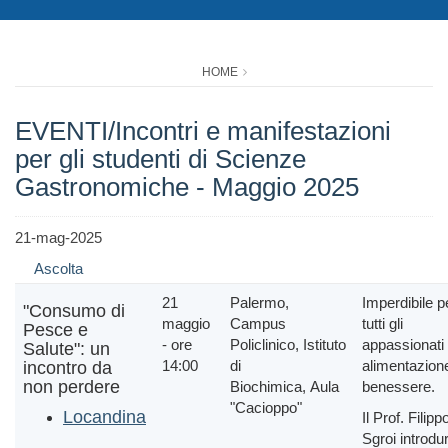
HOME
EVENTI/Incontri e manifestazioni
per gli studenti di Scienze
Gastronomiche - Maggio 2025
21-mag-2025
Ascolta
21
Palermo,
Imperdibile p
"Consumo di
maggio
Campus
tutti gli
Pesce e
- ore
Policlinico, Istituto
appassionati 
Salute": un
14:00
di
alimentazion
incontro da
non perdere
Biochimica, Aula
benessere.
"Cacioppo"
Locandina
Il Prof. Filipp
Sgroi introdu