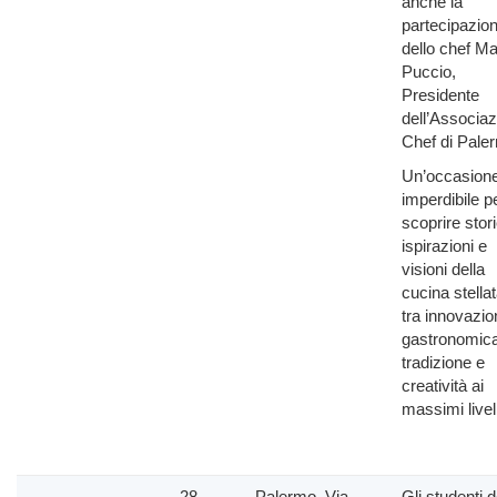
anche la
partecipazio
dello chef Ma
Puccio,
Presidente
dell’Associa
Chef di Pale
Un’occasion
imperdibile p
scoprire stori
ispirazioni e
visioni della
cucina stellat
tra innovazio
gastronomica
tradizione e
creatività ai
massimi livell
28
Palermo, Via
Gli studenti d