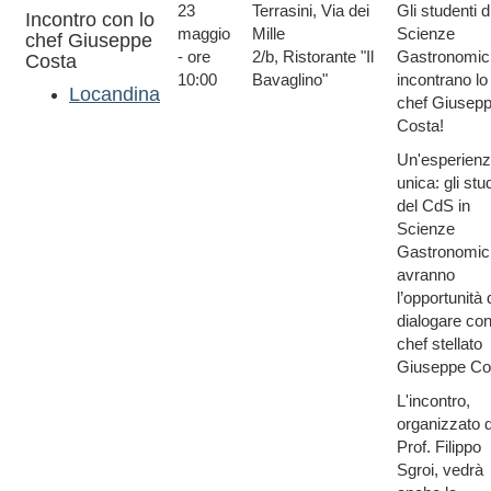
23
Terrasini, Via dei
Gli studenti d
Incontro con lo
maggio
Mille
Scienze
chef Giuseppe
- ore
2/b, Ristorante "Il
Gastronomic
Costa
10:00
Bavaglino"
incontrano lo
Locandina
chef Giusep
Costa!
Un'esperien
unica: gli stu
del CdS in
Scienze
Gastronomic
avranno
l’opportunità 
dialogare con
chef stellato
Giuseppe Co
L'incontro,
organizzato d
Prof. Filippo
Sgroi, vedrà