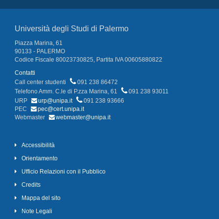
Università degli Studi di Palermo
Piazza Marina, 61
90133 - PALERMO
Codice Fiscale 80023730825, Partita IVA 00605880822
Contatti
Call center studenti
091 238 86472
Telefono Amm. C.le di P.zza Marina, 61
091 238 93011
URP
urp@unipa.it
091 238 93666
PEC
pec@cert.unipa.it
Webmaster
webmaster@unipa.it
Accessibilità
Orientamento
Ufficio Relazioni con il Pubblico
Credits
Mappa del sito
Note Legali