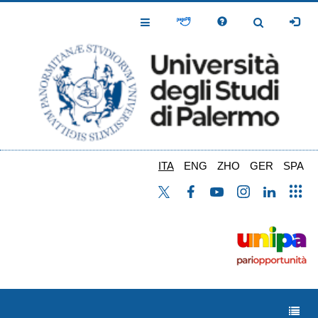
Salta
al
Toggle
Toggle
contenuto
Navigation
Navigation
principale
ITA
ENG
ZHO
GER
SPA