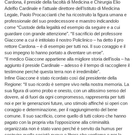
Cardona, il preside della facoltà di Medicina e Chirurgia Elio
Adelfio Cardinale e l’attuale direttore dell'Istituto di Medicina
Legale, Paolo Procaccianti che ha ricostruito la figura umana e
professionale del suo predecessore e maestro indicandolo
come “Custode della legalità ed esempio da seguire e a cui
guardare con grande attenzione”. “Il sacrificio del professore
Giaccone a cui è intitolato il nostro Policlinico – ha detto il pro
rettore Cardona – è di esempio per tutti noi. Il suo coraggio e il
suo impegno lo hanno portato a diventare un eroe”.
“Il medico Giaccone appartiene alla migliore storia dell’isola – ha
aggiunto il preside Cardinale – adesso è il tempo di raccogliere il
testimone perché questa terra non è irredimibile”.
Infine Giaccone è stato ricordato così dal presidente della
Regione: “Il suo ricordo è sempre vivo nella nostra memoria. La
sua figura di uomo probo e onesto, con un altissimo senso del
dovere, al di fuori da ogni compromesso, rappresenta per tutti
noi e per le generazioni future, uno stimolo affinché si operi con
coraggio e determinazione, per il raggiungimento del bene
comune. Il suo sacrificio, come quello di tutti coloro che hanno
pagato con la propria vita l’opposizione alla criminalità
organizzata non è stato vano perché è servito da humus per
costruire quella società nuova e libera che vogliamo e per la