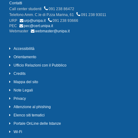
Contatti
Call center studenti
091 238 86472
Telefono Amm. C.le di P.zza Marina, 61
091 238 93011
URP
urp@unipa.it
091 238 93666
PEC
pec@cert.unipa.it
Webmaster
webmaster@unipa.it
Accessibilità
Orientamento
Ufficio Relazioni con il Pubblico
Credits
Mappa del sito
Note Legali
Privacy
Attenzione al phishing
Elenco siti tematici
Portale OnLine delle Istanze
Wi-Fi