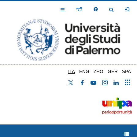
Salta
al
Toggle
Toggle
contenuto
Navigation
Navigation
principale
ITA
ENG
ZHO
GER
SPA