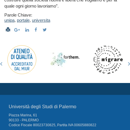
quale ogni giorno lavoriamo”.
Parole Chiave:
unipa
,
portale
,
universita
Università degli Studi di Palermo
Piazza Marina, 61
90133 - PALERMO
Codice Fiscale 80023730825, Partita IVA 00605880822