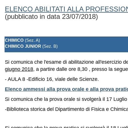
ELENCO ABILITATI ALLA PROFESSIO
(pubblicato in data 23/07/2018)
CHIMICO
(Sez. A)
CHIMICO JUNIOR
(Sez. B)
Si comunica che l'esame di abilitazione all'esercizio d
giugno 2018
, a partire dalle ore 8,30 , presso la segu
- AULA 8 -Edificio 16, viale delle Scienze.
Elenco ammessi alla prova orale e alla prova prati
Si comunica che la prova orale si svolgerà
il 17 Lugli
-Biblioteca storica del Dipartimento di Fisica e Chimic