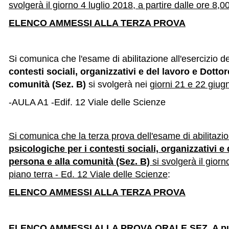
svolgerà il giorno 4 luglio 2018, a partire dalle ore 8,
ELENCO AMMESSI ALLA TERZA PROVA
Si comunica che l'esame di abilitazione all'esercizio d
contesti sociali, organizzativi e del lavoro e
Dottor
comunità
(Sez. B)
si svolgerà nei
giorni 21 e 22 giug
-AULA A1 -Edif. 12 Viale delle Scienze
Si comunica che la terza prova dell
'esame di abilitazio
psicologiche per i contesti sociali, organizzativi e
persona e alla comunità
(Sez. B)
si svolgerà il giorn
piano terra - Ed. 12 Viale delle Scienze
:
ELENCO AMMESSI ALLA TERZA PROVA
ELENCO AMMESSI ALLA PROVA ORALE
SEZ. A
p