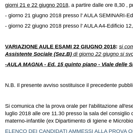
giorni 21 e 22 giugno 2018
, a partire dalle ore 8,30 , 
- giorno 21 giugno 2018 presso l' AULA SEMINARI-Edifi
- giorno 22 giugno 2018 presso l' AULA A4-Edificio 12,
VARIAZIONE AULE ESAMI 22 GIUGNO 2018
:
si co
Assistente Sociale (Sez.B)
di giorno 22 giugno si sv
-AULA MAGNA - Ed. 15 quinto piano - Viale delle 
N.B. Il presente avviso sostituisce il precedente pubb
Si comunica che la prova orale per l'abilitazione all'es
luglio 2018 alle ore 11.30 presso la sala del consiglio
materno-infantile (ex Dipartimento di Igiene e Microbi
ELENCO DEI CANDIDATI AMMESSI ALLA PROVA 