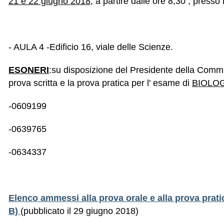
21 e 22 giugno 2018
, a partire dalle ore 8,30 , presso
- AULA 4 -Edificio 16, viale delle Scienze.
ESONERI
:su disposizione del Presidente della Comm
prova scritta e la prova pratica per l' esame di
BIOLOG
-0609199
-0639765
-0634337
Elenco ammessi alla prova orale e alla prova prati
B)
(pubblicato il 29 giugno 2018)