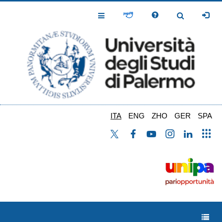
Salta
al
Toggle
Toggle
contenuto
Navigation
Navigation
principale
ITA
ENG
ZHO
GER
SPA