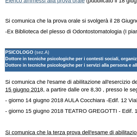
Elenco ammessi alla prova orale
(pubblicato il 18 giu
Si comunica che la prova orale si svolgerà
il 28 Giugn
-Ex Biblioteca del plesso di Odontostomatologia (I pian
PSICOLOGO
(sez.A)
Dottore in tecniche psicologiche per i contesti sociali, organiz
Dottore in tecniche psicologiche per i servizi alla persona e a
Si comunica che l'esame di abilitazione all'esercizio d
15 giugno 201
8, a partire dalle ore 8,30 , presso le se
- giorno 14 giugno 2018 AULA Cocchiara -Edif. 12 Via
- giorno 15 giugno 2018 TEATRO GREGOTTI - Edif. 17
Si comunica che la terza prova dell
'esame di abilitazio