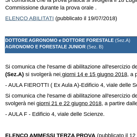
Si comunica che la prova pratica si svolgerà
il 18 Lug
Commissione durante la prova orale .
ELENCO ABILITATI
(pubblicato il 19/07/2018)
DOTTORE AGRONOMO e DOTTORE FORESTALE
(Sez.A)
AGRONOMO E FORESTALE JUNIOR
(Sez. B)
Si comunica che l'esame di abilitazione all'esercizio d
(Sez.A)
si svolgerà nei
giorni 14 e 15 giugno 2018
, a 
- AULA FIEROTTI ( Ex Aula A)-Edificio 4, viale delle S
Si comunica che l'esame di abilitazione all'esercizio de
svolgerà nei
giorni 21 e 22 giugno 2018
, a partire dal
- AULA F - Edificio 4, viale delle Scienze.
ELENCO AMMESSI TERZA
PROVA
(pubblicato il 12