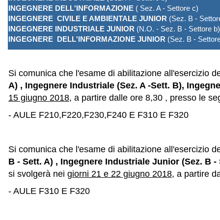
INGEGNERE DELL'INFORMAZIONE
( Sez. A - Settore c)
INGEGNERE CIVILE E AMBIENTALE JUNIOR
(Sez. B - Settor
INGEGNERE INDUSTRIALE JUNIOR
(N.O. - Sez. B - Settore b)
INGEGNERE DELL'INFORMAZIONE JUNIOR
(Sez. B - Settore
Si comunica che l'esame di abilitazione all'esercizio d
A) , Ingegnere Industriale
(Sez. A -Sett. B)
,
Ingegner
15 giugno 2018
, a partire dalle ore 8,30 , presso le se
- AULE F210,F220,F230,F240 E F310 E F320
Si comunica che l'esame di abilitazione all'esercizio d
B - Sett. A) , Ingegnere Industriale Junior
(Sez. B - 
si svolgerà nei
giorni 21 e 22 giugno 2018
, a partire d
- AULE F310 E F320