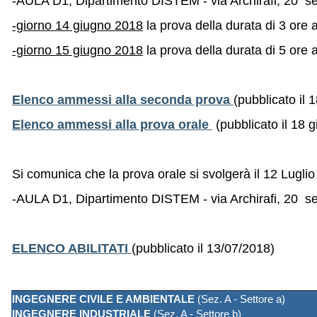
-AULA D1, Dipartimento DISTEM - via Archirafi, 20 s
-giorno 14 giugno 2018
la prova della durata di 3 ore a
-giorno 15 giugno 2018
la prova della durata di 5 ore a
Elenco ammessi alla seconda prova
(pubblicato il 
Elenco ammessi alla prova orale
(pubblicato il 18 
Si comunica che la prova orale si svolgerà
il 12 Lugli
-AULA D1, Dipartimento DISTEM - via Archirafi, 20 s
ELENCO ABILITATI
(pubblicato il 13/07/2018)
INGEGNERE CIVILE E AMBIENTALE
(Sez. A - Settore a)
INGEGNERE INDUSTRIALE
(Sez. A - Settore b)