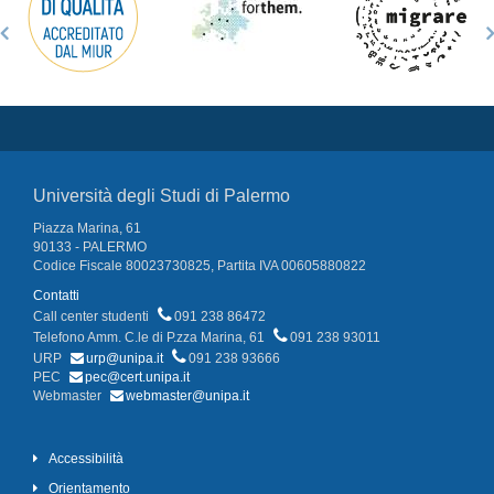
Università degli Studi di Palermo
Piazza Marina, 61
90133 - PALERMO
Codice Fiscale 80023730825, Partita IVA 00605880822
Contatti
Call center studenti
091 238 86472
Telefono Amm. C.le di P.zza Marina, 61
091 238 93011
URP
urp@unipa.it
091 238 93666
PEC
pec@cert.unipa.it
Webmaster
webmaster@unipa.it
Accessibilità
Orientamento