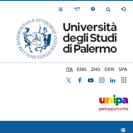
Salta
al
Toggle
Toggle
contenuto
Navigation
Navigation
principale
ITA
ENG
ZHO
GER
SPA