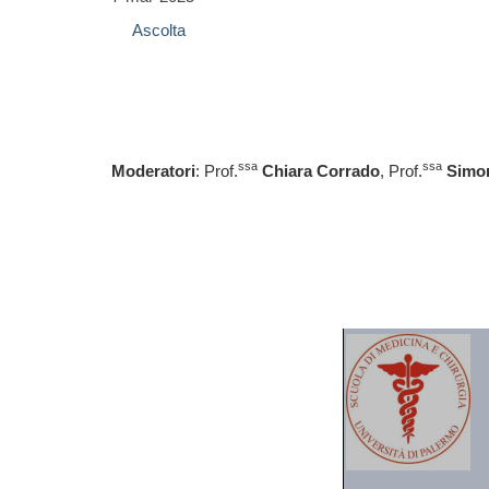
Ascolta
ssa
ssa
Moderatori
: Prof.
Chiara Corrado
, Prof.
Simo