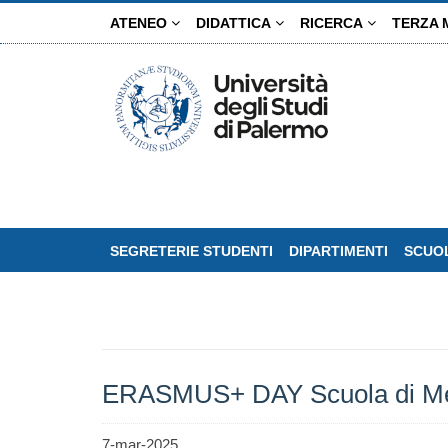
Salta
ATENEO
DIDATTICA
RICERCA
TERZA 
al
contenuto
principale
SEGRETERIE STUDENTI
DIPARTIMENTI
SCUOL
ERASMUS+ DAY Scuola di Medic
7-mar-2025