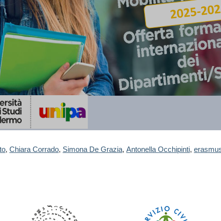
to
,
Chiara Corrado
,
Simona De Grazia
,
Antonella Occhipinti
,
erasmus