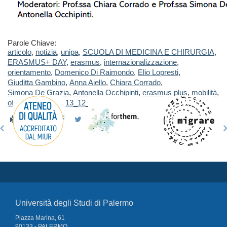
Parole Chiave:
articolo
,
notizia
,
unipa
,
SCUOLA DI MEDICINA E CHIRURGIA
,
ERASMUS+ DAY
,
erasmus
,
internazionalizzazione
,
orientamento
,
Domenico Di Raimondo
,
Elio Lopresti
,
Giuditta Gambino
,
Anna Aiello
,
Chiara Corrado
,
Simona De Grazia
,
Antonella Occhipinti
,
erasmus plus
,
mobilità
,
offerta formativa
,
13_12_2010
Università degli Studi di Palermo
Piazza Marina, 61
90133 - PALERMO