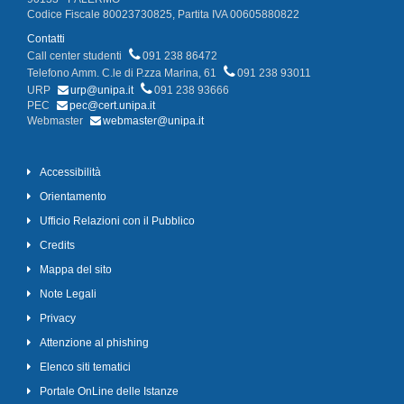
Codice Fiscale 80023730825, Partita IVA 00605880822
Contatti
Call center studenti
091 238 86472
Telefono Amm. C.le di P.zza Marina, 61
091 238 93011
URP
urp@unipa.it
091 238 93666
PEC
pec@cert.unipa.it
Webmaster
webmaster@unipa.it
Accessibilità
Orientamento
Ufficio Relazioni con il Pubblico
Credits
Mappa del sito
Note Legali
Privacy
Attenzione al phishing
Elenco siti tematici
Portale OnLine delle Istanze