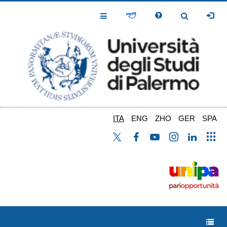
Salta
al
Toggle
Toggle
contenuto
Navigation
Navigation
principale
ITA
ENG
ZHO
GER
SPA