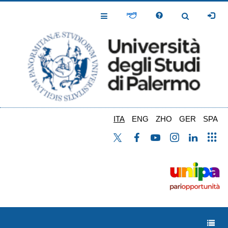
Salta
al
Toggle
Toggle
contenuto
Navigation
Navigation
principale
ITA
ENG
ZHO
GER
SPA