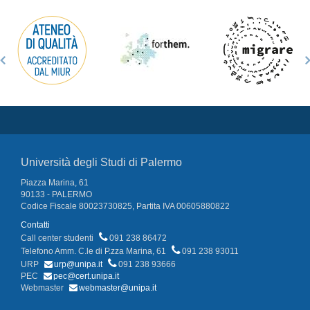
Università degli Studi di Palermo
Piazza Marina, 61
90133 - PALERMO
Codice Fiscale 80023730825, Partita IVA 00605880822
Contatti
Call center studenti
091 238 86472
Telefono Amm. C.le di P.zza Marina, 61
091 238 93011
URP
urp@unipa.it
091 238 93666
PEC
pec@cert.unipa.it
Webmaster
webmaster@unipa.it