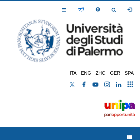
Salta
al
Toggle
Toggle
contenuto
Navigation
Navigation
principale
ITA
ENG
ZHO
GER
SPA