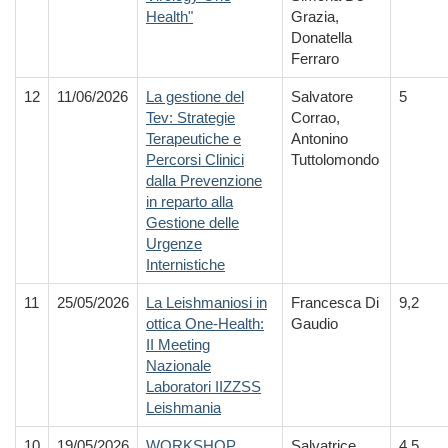
Health"
Grazia,
Donatella
Ferraro
12
11/06/2026
La gestione del
Salvatore
5
Tev: Strategie
Corrao,
Terapeutiche e
Antonino
Percorsi Clinici
Tuttolomondo
dalla Prevenzione
in reparto alla
Gestione delle
Urgenze
Internistiche
11
25/05/2026
La Leishmaniosi in
Francesca Di
9,2
ottica One-Health:
Gaudio
II Meeting
Nazionale
Laboratori IIZZSS
Leishmania
10
19/05/2026
WORKSHOP
Salvatrice
4,5