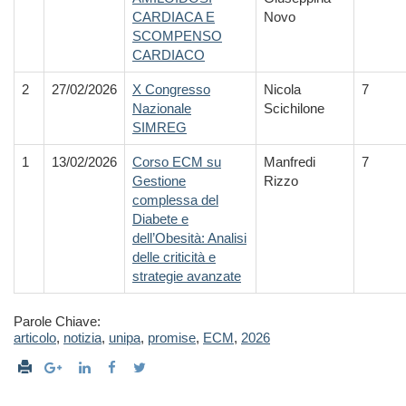
CARDIACA E
Novo
SCOMPENSO
CARDIACO
2
27/02/2026
X Congresso
Nicola
7
Nazionale
Scichilone
SIMREG
1
13/02/2026
Corso ECM su
Manfredi
7
Gestione
Rizzo
complessa del
Diabete e
dell’Obesità: Analisi
delle criticità e
strategie avanzate
Parole Chiave:
articolo
,
notizia
,
unipa
,
promise
,
ECM
,
2026