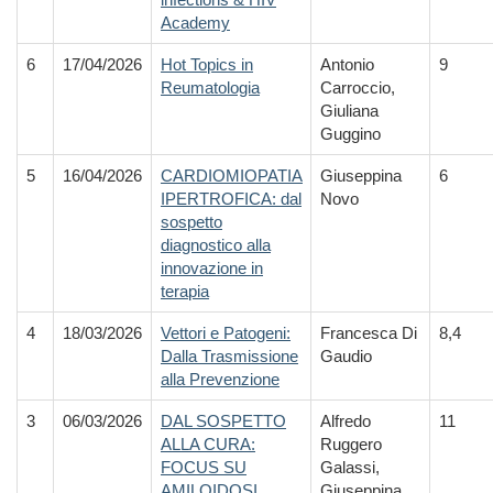
Academy
6
17/04/2026
Hot Topics in
Antonio
9
Reumatologia
Carroccio,
Giuliana
Guggino
5
16/04/2026
CARDIOMIOPATIA
Giuseppina
6
IPERTROFICA: dal
Novo
sospetto
diagnostico alla
innovazione in
terapia
4
18/03/2026
Vettori e Patogeni:
Francesca Di
8,4
Dalla Trasmissione
Gaudio
alla Prevenzione
3
06/03/2026
DAL SOSPETTO
Alfredo
11
ALLA CURA:
Ruggero
FOCUS SU
Galassi,
AMILOIDOSI
Giuseppina