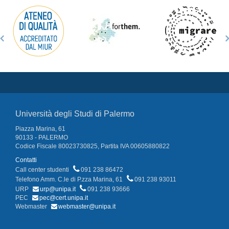
Università degli Studi di Palermo
Piazza Marina, 61
90133 - PALERMO
Codice Fiscale 80023730825, Partita IVA 00605880822
Contatti
Call center studenti
091 238 86472
Telefono Amm. C.le di P.zza Marina, 61
091 238 93011
URP
urp@unipa.it
091 238 93666
PEC
pec@cert.unipa.it
Webmaster
webmaster@unipa.it