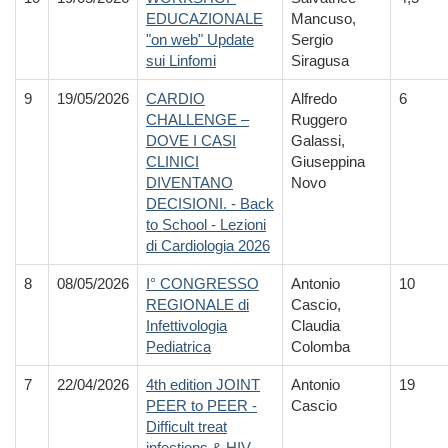
EDUCAZIONALE
Mancuso,
"on web" Update
Sergio
sui Linfomi
Siragusa
9
19/05/2026
CARDIO
Alfredo
6
CHALLENGE –
Ruggero
DOVE I CASI
Galassi,
CLINICI
Giuseppina
DIVENTANO
Novo
DECISIONI. - Back
to School - Lezioni
di Cardiologia 2026
8
08/05/2026
I° CONGRESSO
Antonio
10
REGIONALE di
Cascio,
Infettivologia
Claudia
Pediatrica
Colomba
7
22/04/2026
4th edition JOINT
Antonio
19
PEER to PEER -
Cascio
Difficult treat
infections & HIV