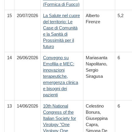
(Formica di Fuoco)
15
20/07/2026
La Salute nel cuore
Alberto
5,2
del territorio: Le
Firenze
Case di Comunità
e la Sanità di
Prossimità per il
futuro
14
26/06/2026
Convegno su
Mariasanta
6
Emofilia e MEC:
Napolitano,
innovazioni
Sergio
terapeutiche,
Siragusa
emergenza clinica
e bisogni dei
pazienti
13
14/06/2026
10th National
Celestino
6
Congress of the
Bonura,
Italian Society for
Giuseppina
Virology "One
Capra,
Virology One
Simona De