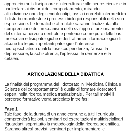
approccio multidisciplinare e interculturale alle neuroscienze e in
particolare ai disturbi del comportamento, mirando
all’individuazione degli endofenotipi, ossia i correlati intermedi tra
il disturbo manifesto e i processi biologici responsabili della sua
espressione. Le tematiche affrontate saranno finalizzata alla
comprensione dei meccanismi dello sviluppo e funzionamento
del sistema nervoso centrale e periferico come pure delle basi
molecolari e fisiopatologiche e dei trattamenti farmacologici di
alcune tra le più importanti patologie d’interesse
neuropsichiatrico quali la tossicodipendenza, l’ansia, la
depressione, la schizofrenia, l’epilessia, le demenze e la
cefalea.
ARTICOLAZIONE DELLA DIDATTICA
La finalità del programma del dottorato in “Medicina Clinica e
Scienze del comportamento” è quella di formare ricercatori
esperti nella ricerca medica traslazionale . Per tali motivi il
percorso formativo verrà articolato in tre fasi:
Fase 1
Tale fase, della durata di un anno comune a tutti i curricula ,
comprenderà lezioni, seminari ed esercitazioni multidisciplinari
riguardanti soprattutto la metodologia della ricerca scientifica.
Saranno altresì previsti seminari per implementare le