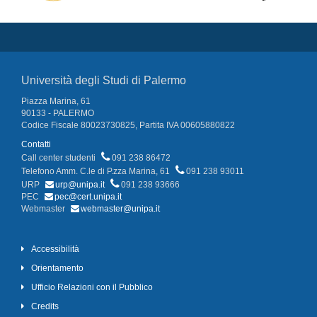
Università degli Studi di Palermo
Piazza Marina, 61
90133 - PALERMO
Codice Fiscale 80023730825, Partita IVA 00605880822
Contatti
Call center studenti
091 238 86472
Telefono Amm. C.le di P.zza Marina, 61
091 238 93011
URP
urp@unipa.it
091 238 93666
PEC
pec@cert.unipa.it
Webmaster
webmaster@unipa.it
Accessibilità
Orientamento
Ufficio Relazioni con il Pubblico
Credits