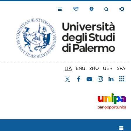
Salta
al
Toggle
Toggle
contenuto
Navigation
Navigation
principale
ITA
ENG
ZHO
GER
SPA