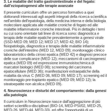
3. Le malattie del tratto gastrointestinale e del fegato:
dall’eziopatogenesi alle terapie avanzate
Il presente curriculum offre un percorso formativo a quei
dottorandi interessati agli aspetti integrati della ricerca scientifica
nell’ambito dell’epatologia, della medicina interna e della biologia
molecolare applicata alle malattie croniche di fegato ed alle
malattie infiammatorie croniche intestinali. Più in dettaglio i temi
su cui sono orientate tali linee di ricerca sono: diagnostica e
terapia delle malattie epatiche prevalentemente a genesi virale
(SSD-MED 09; MED 12; MED 17; MED 42; BIO 14);
fisiopatologia, diagnostica e terapia delle malattie infiammatorie
croniche dell’intestino (MED 12, MED 09); monitoraggio clinico
laboratoristico della cirrosi epatica (MED 42) e diagnosi precoce
delle sue complicanze (MED 12); meccanismi di carcinogenesi
epatica (MED 09) ed espressione immunoistochimica di
marcatori biologici (MED 08); screening del carcinoma
epatocellulare (MED 36); manifestazioni extraepatiche della
malattia da virus C (MED 08, MED 09; MED 17); screening ed il
monitoraggio pre-trapianto epatico (MED 09; MED 12); la
steatoepatite non alcolica (MED 09).
4.
Neuroscienze e disturbi del comportamento: dalla genesi
alla patologia
Il curriculum in Neuroscienze nasce dall’aggregazione di più
settori scientifico-disciplinari (BIO-14, MED-PSI/02, MED-25,
MED-26, MED-44, MED-33), ed offre l’opportunità di un