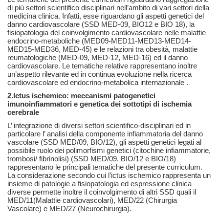
di più settori scientifico disciplinari nell’ambito di vari settori della
medicina clinica. Infatti, esse riguardano gli aspetti genetici del
danno cardiovascolare (SSD MED-09, BIO12 e BIO 18), la
fisiopatologia del coinvolgimento cardiovascolare nelle malattie
endocrino-metaboliche (MED09-MED11-MED13-MED14-
MED15-MED36, MED-45) e le relazioni tra obesità, malattie
reumatologiche (MED-09, MED-12, MED-16) ed il danno
cardiovascolare. Le tematiche relative rappresentano inoltre
un’aspetto rilevante ed in continua evoluzione nella ricerca
cardiovascolare ed endocrino-metabolica internazionale .
2.
Ictus ischemico: meccanismi patogenetici
imunoinfiammatori e genetica dei sottotipi di ischemia
cerebrale
L’ integrazione di diversi settori scientifico-disciplinari ed in
particolare l’ analisi della componente infiammatoria del danno
vascolare (SSD MED/09, BIO/12), gli aspetti genetici legati al
possibile ruolo dei polimorfismi genetici (citochine infiammatorie,
trombosi/ fibrinolisi) (SSD MED/09, BIO/12 e BIO/18)
rappresentano le principali tematiche del presente curriculum.
La considerazione secondo cui l’ictus ischemico rappresenta un
insieme di patologie a fisiopatologia ed espressione clinica
diverse permette inoltre il coinvolgimento di altri SSD quali il
MED/11(Malattie cardiovascolari), MED/22 (Chirurgia
Vascolare) e MED/27 (Neurochirurgia).