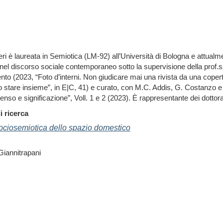
ri è laureata in Semiotica (LM-92) all’Università di Bologna e attualm
el discorso sociale contemporaneo sotto la supervisione della prof.ss
nto (2023, “Foto d’interni. Non giudicare mai una rivista da una copert
 stare insieme”, in E|C, 41) e curato, con M.C. Addis, G. Costanzo e 
Senso e significazione”, Voll. 1 e 2 (2023). È rappresentante dei dottor
i ricerca
ociosemiotica dello spazio domestico
 Giannitrapani