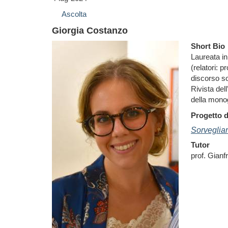
Ascolta
Giorgia Costanzo
Short Bio
Laureata in
(relatori: 
discorso so
Rivista del
della monog
Progetto d
Sorvegliar
Tutor
prof. Gian