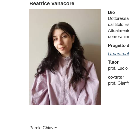
Beatrice Vanacore
Bio
Dottoressa 
dal titolo E
Attualmente
uomo-anim
Progetto d
Umanimali
Tutor
prof. Lucio
co-tutor
prof. Gian
Parole Chiave: