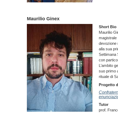
Maurilio Ginex
Short Bio
Maurilio Gi
magistrale 
devozione n
alla sua pr
Settimana S
con partico
L’ambito ge
suo primo ar
rituale di 
Progetto d
Confratern
enunciazio
Tutor
prof. Fran