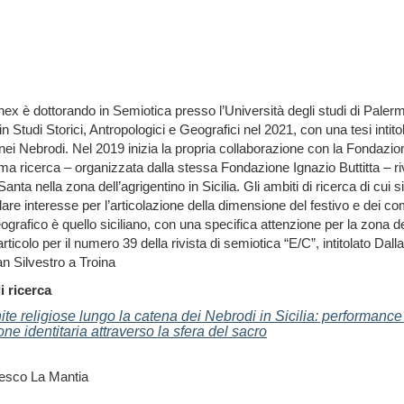
nex è dottorando in Semiotica presso l’Università degli studi di Pale
in Studi Storici, Antropologici e Geografici nel 2021, con una tesi intit
ei Nebrodi. Nel 2019 inizia la propria collaborazione con la Fondazione
ima ricerca – organizzata dalla stessa Fondazione Ignazio Buttitta – rivol
anta nella zona dell’agrigentino in Sicilia. Gli ambiti di ricerca di cui
lare interesse per l’articolazione della dimensione del festivo e dei 
ografico è quello siciliano, con una specifica attenzione per la zona d
ticolo per il numero 39 della rivista di semiotica “E/C”, intitolato Dalla 
San Silvestro a Troina
i ricerca
ite religiose lungo la catena dei Nebrodi in Sicilia: performance 
ne identitaria attraverso la sfera del sacro
cesco La Mantia