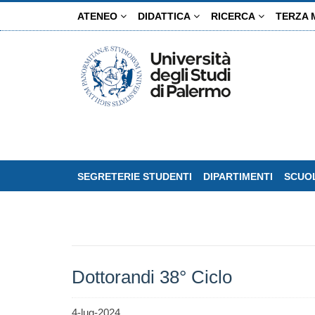
Salta
ATENEO
DIDATTICA
RICERCA
TERZA 
al
contenuto
principale
SEGRETERIE STUDENTI
DIPARTIMENTI
SCUOL
Dottorandi 38° Ciclo
4-lug-2024