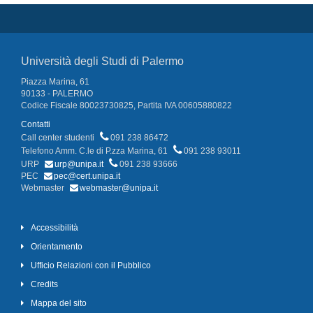
Università degli Studi di Palermo
Piazza Marina, 61
90133 - PALERMO
Codice Fiscale 80023730825, Partita IVA 00605880822
Contatti
Call center studenti
091 238 86472
Telefono Amm. C.le di P.zza Marina, 61
091 238 93011
URP
urp@unipa.it
091 238 93666
PEC
pec@cert.unipa.it
Webmaster
webmaster@unipa.it
Accessibilità
Orientamento
Ufficio Relazioni con il Pubblico
Credits
Mappa del sito