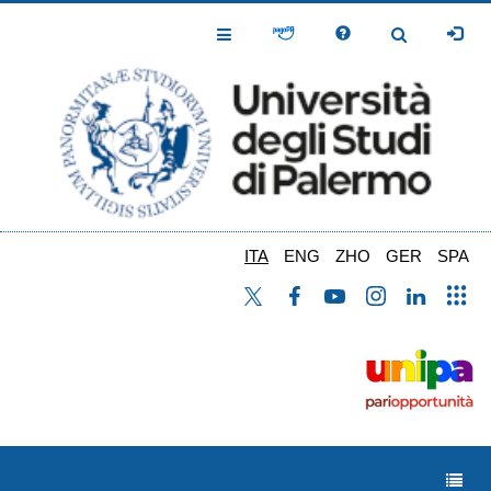
Salta
al
Toggle
Toggle
contenuto
Navigation
Navigation
principale
ITA
ENG
ZHO
GER
SPA